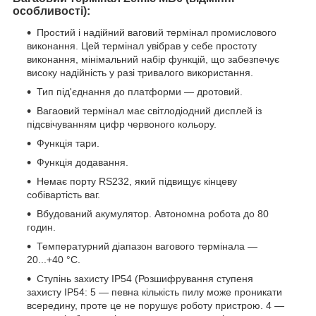
особливості):
Простий і надійний ваговий термінал промислового
виконання. Цей термінал увібрав у себе простоту
виконання, мінімальний набір функцій, що забезпечує
високу надійність у разі тривалого використання.
Тип під'єднання до платформи — дротовий.
Вагаовий термінал має світлодіодний дисплей із
підсвічуванням цифр червоного кольору.
Функція тари.
Функція додавання.
Немає порту RS232, який підвищує кінцеву
собівартість ваг.
Вбудований акумулятор. Автономна робота до 80
годин.
Температурний діапазон вагового термінала —
20...+40 °C.
Ступінь захисту IP54 (Розшифрування ступеня
захисту IP54: 5 — певна кількість пилу може проникати
всередину, проте це не порушує роботу пристрою. 4 —