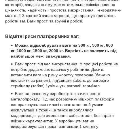
категорії), завдяки цьому має оптимальне співвідношення
ціна-якість, надійність і простота використання. Тензодатчики
мають 2-3-кратний запас міцності, що гарантує тривалість
роботи ваг. Ваги прості та зручні в роботі.
Відмітні риси платформних ваг:
Можна відкалібрувати ваги на 300 кг, 500 кг, 600
кг, 1000 кг, 1500 кг, 2000 кг. Вартість не залежить від
найбільшої межі зважування.
Ваги прості під час використання. У процесі роботи не
потрібно додаткових навичок у робітників. Досить
встановити ваги на рівну жорстку поверхню (бажано
виставити за рівнем), під'єднати кабель до вагового
терміналу (табло) і увімкнути ваговий термінал.
Ваги на власному виробництві з вітчизняного
металопрокату. Під час розрахунку міцності платформ
ваг враховувалися силові навантаження й умови
експлуатації в Україні, а також вироблялися
модернізація для зменшення собівартості, без втрати
якісних характеристик. У виробництві ваг не
використовується прокат завтовшки 1 мм, як у