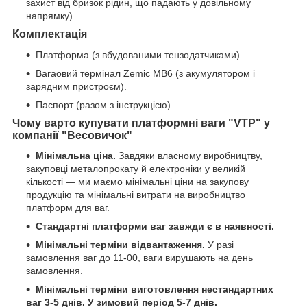
захист від бризок рідин, що падають у довільному
напрямку).
Комплектація
Платформа (з вбудованими тензодатчиками).
Вагаовий термінал Zemic MB6 (з акумулятором і
зарядним пристроєм).
Паспорт (разом з інструкцією).
Чому варто купувати платформні ваги "VTP" у
компанії "Весовичок"
Мінімальна ціна.
Завдяки власному виробництву,
закуповці металопрокату й електроніки у великій
кількості — ми маємо мінімальні ціни на закупову
продукцію та мінімальні витрати на виробництво
платформ для ваг.
Стандартні платформи ваг завжди є в наявності.
Мінімальні терміни відвантаження.
У разі
замовлення ваг до 11-00, ваги вирушають на день
замовлення.
Мінімальні терміни виготовлення нестандартних
ваг 3-5 днів. У зимовий період 5-7 днів.