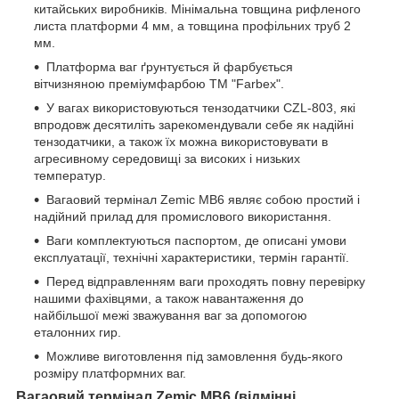
китайських виробників. Мінімальна товщина рифленого
листа платформи 4 мм, а товщина профільних труб 2
мм.
Платформа ваг ґрунтується й фарбується
вітчизняною преміумфарбою ТМ "Farbex".
У вагах використовуються тензодатчики CZL-803, які
впродовж десятиліть зарекомендували себе як надійні
тензодатчики, а також їх можна використовувати в
агресивному середовищі за високих і низьких
температур.
Вагаовий термінал Zemic MB6 являє собою простий і
надійний прилад для промислового використання.
Ваги комплектуються паспортом, де описані умови
експлуатації, технічні характеристики, термін гарантії.
Перед відправленням ваги проходять повну перевірку
нашими фахівцями, а також навантаження до
найбільшої межі зважування ваг за допомогою
еталонних гир.
Можливе виготовлення під замовлення будь-якого
розміру платформних ваг.
Вагаовий термінал Zemic MB6 (відмінні