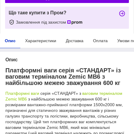
Що таке купити з Пром?
Замовлення під захистом
Опис
Характеристики
Доставка
Оплата
Умови п
Опис
Платформні ваги серія «СТАНДАРТ» із
ваговим терміналом Zemic MB6 з
найбільшою межею зважування 600 кг
Платформні ваги
серія «СТАНДАРТ» з
ваговим терміналом
Zemic MB6
з найбільшою межею зважування 600 кг і
розмірами вантажно-прийманої платформи 1500х2000 мм,
призначені для статичного зважування вантажів у різних
галузях транспорту та логістики, виробництва, сільському
господарству. Цей тип платформних ваг комплектується
ваговим терміналом Zemic MB6, який має мінімальні
параметри (цей ваговий термінал належить до промислової