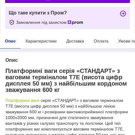
Що таке купити з Пром?
Замовлення під захистом
Опис
Характеристики
Доставка
Оплата
Умови п
Опис
Платформні ваги серія «СТАНДАРТ» з
ваговим терміналом T7E (висота цифр
дисплея 50 мм) з найбільшим кордоном
зважування 600 кг
Платформні ваги
серія «СТАНДАРТ» з ваговим терміналом
T7E (висота цифр дисплея 50 мм) з найбільшою лінією
зважування 600 кг і розмірами вантажоприйманої платформи
1000х2000 мм, призначені для статичного зважування
вантажів у різних галузях транспорту та логістики. Цей тип
платформних ваг комплектується ваговим терміналом T7E,
головною перевагою є висота цифр дисплея 50 мм, що дає