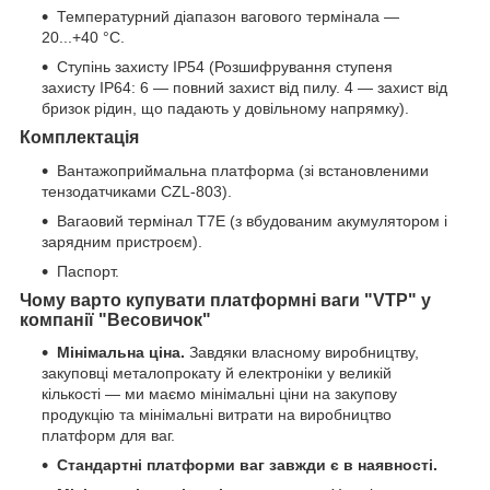
Температурний діапазон вагового термінала —
20...+40 °C.
Ступінь захисту IP54 (Розшифрування ступеня
захисту IP64: 6 — повний захист від пилу. 4 — захист від
бризок рідин, що падають у довільному напрямку).
Комплектація
Вантажоприймальна платформа (зі встановленими
тензодатчиками CZL-803).
Вагаовий термінал T7E (з вбудованим акумулятором і
зарядним пристроєм).
Паспорт.
Чому варто купувати платформні ваги "VTP" у
компанії "Весовичок"
Мінімальна ціна.
Завдяки власному виробництву,
закуповці металопрокату й електроніки у великій
кількості — ми маємо мінімальні ціни на закупову
продукцію та мінімальні витрати на виробництво
платформ для ваг.
Стандартні платформи ваг завжди є в наявності.