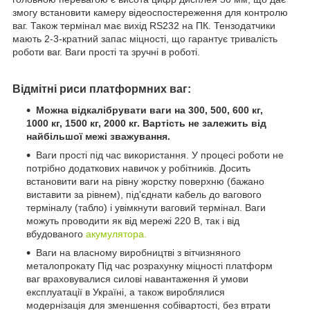
змогу встановити камеру відеоспостереження для контролю
ваг. Також термінал має вихід RS232 на ПК. Тензодатчики
мають 2-3-кратний запас міцності, що гарантує тривалість
роботи ваг. Ваги прості та зручні в роботі.
Відмітні риси платформних ваг:
Можна відкалібрувати ваги на 300, 500, 600 кг,
1000 кг, 1500 кг, 2000 кг. Вартість не залежить від
найбільшої межі зважування.
Ваги прості під час використання. У процесі роботи не
потрібно додаткових навичок у робітників. Досить
встановити ваги на рівну жорстку поверхню (бажано
виставити за рівнем), під'єднати кабель до вагового
терміналу (табло) і увімкнути ваговий термінал. Ваги
можуть проводити як від мережі 220 В, так і від
вбудованого
акумулятора.
Ваги на власному виробництві з вітчизняного
металопрокату Під час розрахунку міцності платформ
ваг враховувалися силові навантаження й умови
експлуатації в Україні, а також вироблялися
модернізація для зменшення собівартості, без втрати