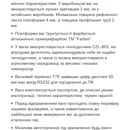
якісних Характеристики. У виробництві ваг не
використовується прокат завтовшки 1 мм, як у
китайських виробників. Мінімальна товщина рифленого
листа платформи 4 мм, а товщина профільних труб 2
мм.
Платформа ваг ґрунтується й фарбується
вітчизняною преміумфарбою ТМ "Farbex".
У вагах використовуються тензодатчики CZL-803, які
впродовж десятиліть зарекомендували себе як надійні
тензодатчики, а також їх можна використовувати в
агресивному середовищі за високих і низьких
температур.
Вагаовий термінал T7E заввишки цифр дисплея 50
мм має вихід RS232 для під'єднання до ПК.
Ваги комплектуються паспортом, де описані умови
експлуатації, технічні характеристики, термін гарантії.
Перед відправленням ваги проходять повну перевірку
нашими фахівцями, а також навантаження до
найбільшої межі зважування ваг за допомогою
еталонних гир.
Можливе виготовлення під замовлення будь-якого