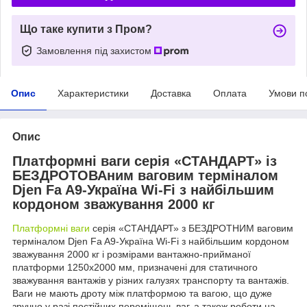
Що таке купити з Пром?
Замовлення під захистом
Опис
Характеристики
Доставка
Оплата
Умови п
Опис
Платформні ваги серія «СТАНДАРТ» із
БЕЗДРОТОВАним ваговим терміналом
Djen Fa A9-Україна Wi-Fi з найбільшим
кордоном зважування 2000 кг
Платформні ваги
серія «СТАНДАРТ» з БЕЗДРОТНИМ ваговим
терміналом Djen Fa A9-Україна Wi-Fi з найбільшим кордоном
зважування 2000 кг і розмірами вантажно-прийманої
платформи 1250х2000 мм, призначені для статичного
зважування вантажів у різних галузях транспорту та вантажів.
Ваги не мають дроту між платформою та вагою, що дуже
зручно у разі постійних переміщень ваг, а також роботи на