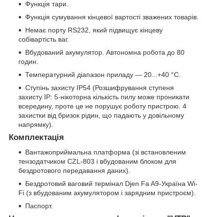
Функція тари.
Функція сумування кінцевої вартості зважених товарів.
Немає порту RS232, який підвищує кінцеву
собівартість ваг.
Вбудований акумулятор. Автономна робота до 80
годин.
Температурний діапазон приладу — 20...+40 °C.
Ступінь захисту IP54 (Розшифрування ступеня
захисту IP: 5-нікоторна кількість пилу може проникати
всередину, проте це не порушує роботу пристрою. 4
захистки від бризок рідин, що падають у довільному
напрямку).
Комплектація
Вантажоприймальна платформа (зі встановленим
тензодатчиком CZL-803 і вбудованим блоком для
бездротового передавання даних).
Бездротовий ваговий термінал Djen Fa A9-Україна Wi-
Fi (з вбудованим акумулятором і зарядним пристроєм).
Паспорт.