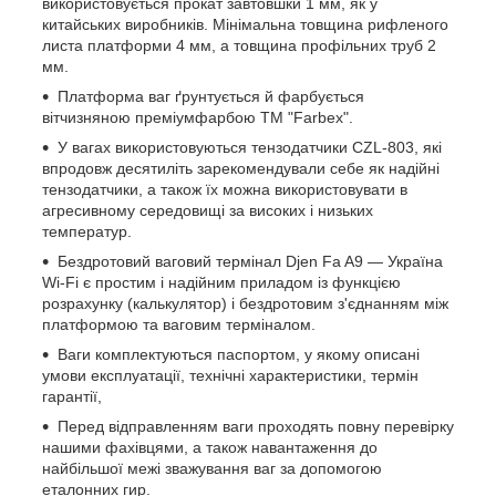
використовується прокат завтовшки 1 мм, як у
китайських виробників. Мінімальна товщина рифленого
листа платформи 4 мм, а товщина профільних труб 2
мм.
Платформа ваг ґрунтується й фарбується
вітчизняною преміумфарбою ТМ "Farbex".
У вагах використовуються тензодатчики CZL-803, які
впродовж десятиліть зарекомендували себе як надійні
тензодатчики, а також їх можна використовувати в
агресивному середовищі за високих і низьких
температур.
Бездротовий ваговий термінал Djen Fa A9 — Україна
Wi-Fi є простим і надійним приладом із функцією
розрахунку (калькулятор) і бездротовим з'єднанням між
платформою та ваговим терміналом.
Ваги комплектуються паспортом, у якому описані
умови експлуатації, технічні характеристики, термін
гарантії,
Перед відправленням ваги проходять повну перевірку
нашими фахівцями, а також навантаження до
найбільшої межі зважування ваг за допомогою
еталонних гир.