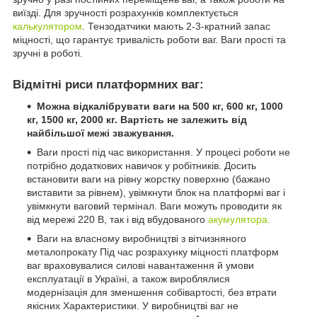
виїзді. Для зручності розрахунків комплектується
калькулятором
. Тензодатчики мають 2-3-кратний запас
міцності, що гарантує тривалість роботи ваг. Ваги прості та
зручні в роботі.
Відмітні риси платформних ваг:
Можна відкалібрувати ваги на 500 кг, 600 кг, 1000
кг, 1500 кг, 2000 кг. Вартість не залежить від
найбільшої межі зважування.
Ваги прості під час використання. У процесі роботи не
потрібно додаткових навичок у робітників. Досить
встановити ваги на рівну жорстку поверхню (бажано
виставити за рівнем), увімкнути блок на платформі ваг і
увімкнути ваговий термінал. Ваги можуть проводити як
від мережі 220 В, так і від вбудованого
акумулятора.
Ваги на власному виробництві з вітчизняного
металопрокату Під час розрахунку міцності платформ
ваг враховувалися силові навантаження й умови
експлуатації в Україні, а також вироблялися
модернізація для зменшення собівартості, без втрати
якісних Характеристики. У виробництві ваг не