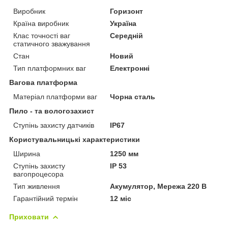
Виробник
Горизонт
Країна виробник
Україна
Клас точності ваг
Середній
статичного зважування
Стан
Новий
Тип платформних ваг
Електронні
Вагова платформа
Матеріал платформи ваг
Чорна сталь
Пило - та вологозахист
Ступінь захисту датчиків
IP67
Користувальницькі характеристики
Ширина
1250 мм
Ступінь захисту
IP 53
вагопроцесора
Тип живлення
Акумулятор, Мережа 220 В
Гарантійний термін
12 міс
Приховати