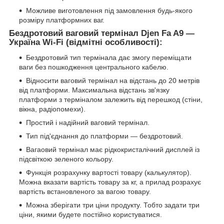
Можливе виготовлення під замовлення будь-якого
розміру платформних ваг.
Бездротовий ваговий термінал Djen Fa A9 —
Україна Wi-Fi (відмітні особливості):
Бездротовий тип термінала дає змогу переміщати
ваги без пошкодження центрального кабелю.
Відносити ваговий термінал на відстань до 20 метрів
від платформи. Максимальна відстань зв'язку
платформи з терміналом залежить від перешкод (стіни,
вікна, радіопомехи).
Простий і надійний ваговий термінал.
Тип під'єднання до платформи — бездротовий.
Вагаовий термінал має рідкокристалічний дисплей із
підсвіткою зеленого кольору.
Функція розрахунку вартості товару (калькулятор).
Можна вказати вартість товару за кг, а прилад розрахує
вартість встановленого за вагою товару.
Можна зберігати три ціни продукту. Тобто задати три
ціни, якими будете постійно користуватися.