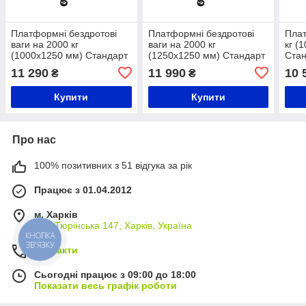
Платформні бездротові
Платформні бездротові
Плат
ваги на 2000 кг
ваги на 2000 кг
кг (
(1000х1250 мм) Стандарт
(1250х1250 мм) Стандарт
Ста
11 290
11 990
10 
₴
₴
Купити
Купити
Про нас
100% позитивних з 51 відгука за рік
Працює з 01.04.2012
м. Харків
вул. Тюрінська 147, Харків, Україна
КНОПКА
ЗВ'ЯЗКУ
Контакти
Сьогодні працює з 09:00 до 18:00
Показати весь графік роботи