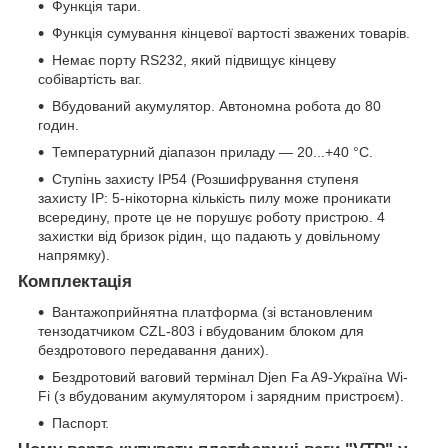
Функція тари.
Функція сумування кінцевої вартості зважених товарів.
Немає порту RS232, який підвищує кінцеву
собівартість ваг.
Вбудований акумулятор. Автономна робота до 80
годин.
Температурний діапазон приладу — 20...+40 °C.
Ступінь захисту IP54 (Розшифрування ступеня
захисту IP: 5-нікоторна кількість пилу може проникати
всередину, проте це не порушує роботу пристрою. 4
захистки від бризок рідин, що падають у довільному
напрямку).
Комплектація
Вантажоприйнятна платформа (зі встановленим
тензодатчиком CZL-803 і вбудованим блоком для
бездротового передавання даних).
Бездротовий ваговий термінал Djen Fa A9-Україна Wi-
Fi (з вбудованим акумулятором і зарядним пристроєм).
Паспорт.