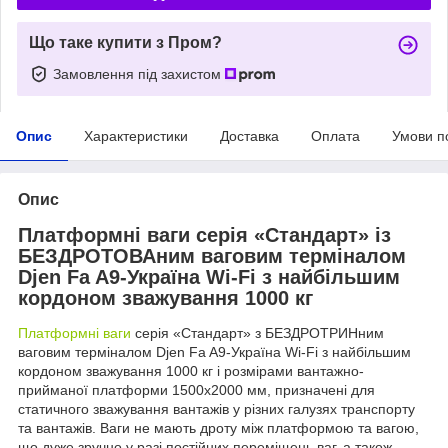
Що таке купити з Пром?
Замовлення під захистом
Опис
Характеристики
Доставка
Оплата
Умови п
Опис
Платформні ваги серія «Стандарт» із
БЕЗДРОТОВАним ваговим терміналом
Djen Fa A9-Україна Wi-Fi з найбільшим
кордоном зважування 1000 кг
Платформні ваги
серія «Стандарт» з БЕЗДРОТРИНним
ваговим терміналом Djen Fa A9-Україна Wi-Fi з найбільшим
кордоном зважування 1000 кг і розмірами вантажно-
прийманої платформи 1500х2000 мм, призначені для
статичного зважування вантажів у різних галузях транспорту
та вантажів. Ваги не мають дроту між платформою та вагою,
що дуже зручно у разі постійних переміщень ваг, а також