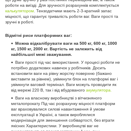
роботи на виїзді. Для зручності розрахунків комплектується
калькулятором
. Тензодатчики мають 2-3-кратний запас
міцності, що гарантує тривалість роботи ваг. Ваги прості та
зручні в роботі.
Відмітні риси платформних ваг:
Можна відкалібрувати ваги на 500 кг, 600 кг, 1000
кг, 1500 кг, 2000 кг. Вартість не залежить від
найбільшої межі зважування.
Ваги прості під час використання. У процесі роботи не
потрібно додаткових навичок у робітників. Досить
встановити ваги на рівну жорстку поверхню (бажано
виставити за рівнем), увімкнути блок на платформі ваг і
увімкнути ваговий термінал. Ваги можуть проводити як
від мережі 220 В, так і від вбудованого
акумулятора.
Ваги на власному виробництві з вітчизняного
металопрокату Під час розрахунку міцності платформ
ваг враховувалися силові навантаження й умови
експлуатації в Україні, а також вироблялися
модернізація для зменшення собівартості, без втрати
якісних Характеристики. У виробництві ваг не