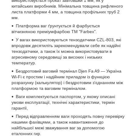
використовується прокат завтовшки 1 мм, як у
китайських виробників. Мінімальна товщина рифленого
листа платформи 4 мм, а товщина профільних труб 2
мм.
Платформа ваг ґрунтується й фарбується
вітчизняною преміумфарбою ТМ "Farbex".
У вагах використовуються тензодатчики CZL-803, які
впродовж десятиліть зарекомендували себе як надійні
тензодатчики, а також їх можна використовувати в
агресивному середовищі за високих і низьких
температур.
Бездротовий ваговий термінал Djen Fa A9 — Україна
Wi-Fi є простим і надійним приладом із функцією
розрахунку (калькулятор) і бездротовим з'єднанням між
платформою та ваговим терміналом.
Ваги комплектуються паспортом, у якому описані
умови експлуатації, технічні характеристики, термін
гарантії,
Перед відправленням ваги проходять повну перевірку
нашими фахівцями, а також навантаження до
найбільшої межі зважування ваг за допомогою
еталонних гир.