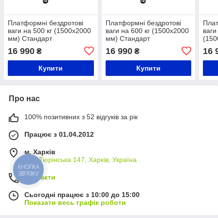
Платформні бездротові
Платформні бездротові
Плат
ваги на 500 кг (1500х2000
ваги на 600 кг (1500х2000
ваги
мм) Стандарт
мм) Стандарт
(150
16 990
16 990
16 
₴
₴
Купити
Купити
Про нас
100% позитивних з 52 відгуків за рік
Працює з 01.04.2012
м. Харків
вул. Тюрінська 147, Харків, Україна
КНОПКА
ЗВ'ЯЗКУ
Контакти
Сьогодні працює з 10:00 до 15:00
Показати весь графік роботи