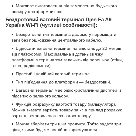
Можливе виготовлення під замовлення будь-якого
розміру платформних ваг.
Бездротовий ваговий термінал Djen Fa A9 —
Україна Wi-Fi (чутливі особливості):
Бездротовий тип термінала дає змогу переміщати
ваги без пошкодження центрального кабелю.
Відносити ваговий термінал на відстань до 20 метрів
від платформи. Максимальна відстань зв'язку
платформи з терміналом залежить від перешкод (стіни,
вікна, радіопомехи).
Простий і надійний ваговий термінал.
Тип під'єднання до платформи — бездротовий.
Вагаовий термінал має рідкокристалічний дисплей із
підсвіткою зеленого кольору.
Функція розрахунку вартості товару (калькулятор).
Можна вказати вартість товару за кг, а прилад розрахує
вартість встановленого за вагою товару.
Можна зберігати три ціни продукту. Тобто задати три
ціни, якими будете постійно користуватися.