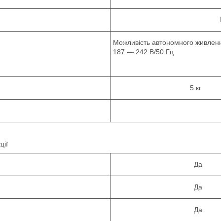
Можливість автономного живлення
187 — 242 В/50 Гц
5 кг
ї
Да
Да
Да