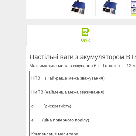
Опис
Настільні ваги з акумулятором В
Максимальна межа зважування 6 кг. Гарантія — 12 м
НПВ (Найкраща межа зважування)
НмПВ (найменша межа зважування)
d (дискретність)
e (ціна поверного поділу)
Компенсація маси тари