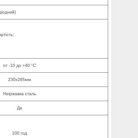
ний)
ртість;
от -10 до +40 °C
230x285мм
Неіржавка сталь
Да
100 год