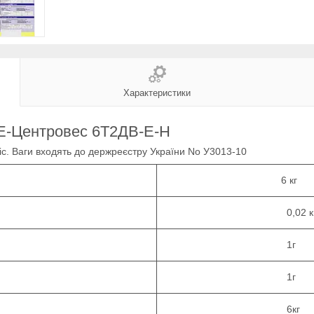
Характеристики
ТЕ-Центровес 6Т2ДВ-Е-Н
іс. Ваги входять до держреєстру України No У3013-10
6 кг
0,02 к
1г
1г
6кг