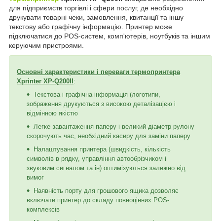
для підприємств торгівлі і сфери послуг, де необхідно
друкувати товарні чеки, замовлення, квитанції та іншу
текстову або графічну інформацію. Принтер може
підключатися до POS-систем, комп'ютерів, ноутбуків та іншим
керуючим пристроями.
Основні характеристики і переваги термопринтера
Xprinter XP-Q200II
:
Текстова і графічна інформація (логотипи,
зображення друкуються з високою деталізацією і
відмінною якістю
Легке завантаження паперу і великий діаметр рулону
скорочують час, необхідний касиру для заміни паперу
Налаштування принтера (швидкість, кількість
символів в рядку, управління автообрізчиком і
звуковим сигналом та ін) оптимізуються залежно від
вимог
Наявність порту для грошового ящика дозволяє
включати принтер до складу повноцінних POS-
комплексів