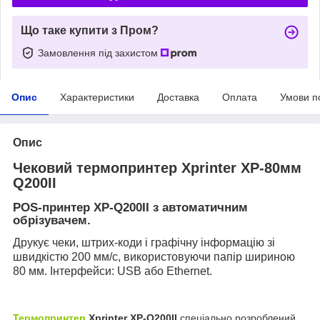
Що таке купити з Пром?
Замовлення під захистом
Опис
Характеристики
Доставка
Оплата
Умови п
Опис
Чековий термопринтер Xprinter XP-80мм
Q200II
POS-принтер XP-Q200II з автоматичним
обрізувачем.
Друкує чеки, штрих-коди і графічну інформацію зі
швидкістю 200 мм/с, використовуючи папір шириною
80 мм. Інтерфейси: USB або Ethernet.
Термопринтер
Xprinter XP-Q200II
спеціально розроблений