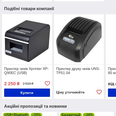
Подібні товари компанії
Принтер чеків Xprinter XP-
Принтер друку чеків UNS-
Прин
Q90EC (USB)
TP51.04
80 м
2 250
₴
від
2 510 ₴
Ціну уточнюйте
Купити
Акційні пропозиції та новинки
USB+Bluetooth
–33%
Бюджетный
–24%