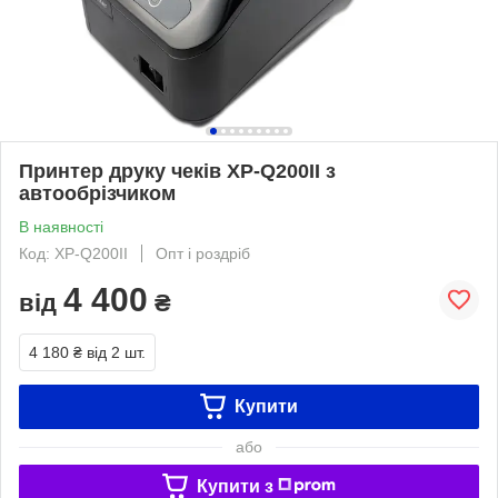
Принтер друку чеків XP-Q200II з
автообрізчиком
В наявності
Код: XP-Q200II
Опт і роздріб
4 400
від
₴
4 180 ₴
від 2 шт.
Купити
або
Купити з