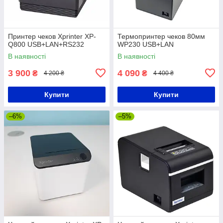
Принтер чеков Xprinter XP-
Термопринтер чеков 80мм
Q800 USB+LAN+RS232
WP230 USB+LAN
В наявності
В наявності
3 900
4 090
₴
₴
4 200 ₴
4 400 ₴
Купити
Купити
–6%
–5%