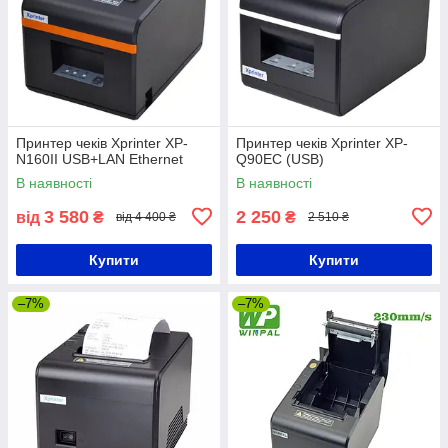
Принтер чеків Xprinter XP-
Принтер чеків Xprinter XP-
N160II USB+LAN Ethernet
Q90EC (USB)
В наявності
В наявності
3 580
2 250
від
₴
₴
від 4 400 ₴
2 510 ₴
Купити
Купити
–7%
–7%