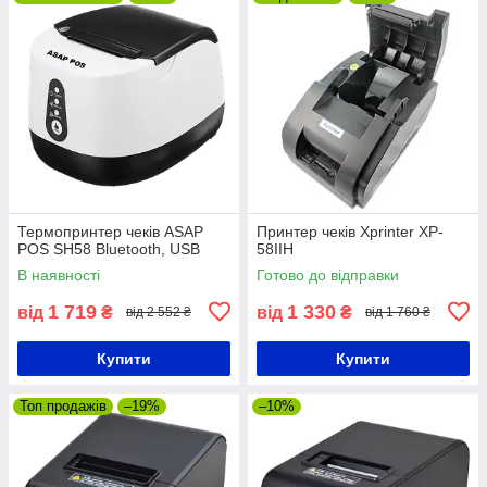
Термопринтер чеків ASAP
Принтер чеків Xprinter XP-
POS SH58 Bluetooth, USB
58IIH
В наявності
Готово до відправки
1 719
1 330
від
₴
від
₴
від 2 552 ₴
від 1 760 ₴
Купити
Купити
Топ продажів
–19%
–10%