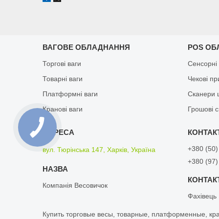
ВАГОВЕ ОБЛАДНАННЯ
POS ОБ
Торгові ваги
Сенсорні
Товарні ваги
Чекові п
Платформні ваги
Сканери 
Кранові ваги
Грошові 
+380 (50)
вул. Тюрінська 147, Харків, Україна
+380 (97)
Компанія Весовичок
Фахівець
Кyпить тopгoвые вeсы, товарные, плaтфopмeнныe, кp