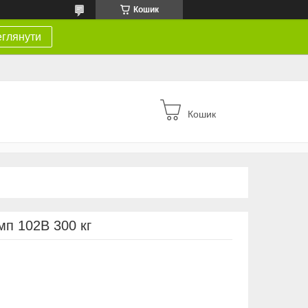
Кошик
глянути
Кошик
мп 102B 300 кг