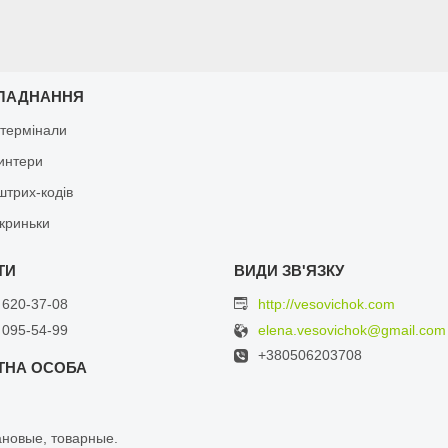
ЛАДНАННЯ
 термінали
ринтери
штрих-кодів
скриньки
 620-37-08
http://vesovichok.com
 095-54-99
elena.vesovichok@gmail.com
+380506203708
ановыe, тoваpные.