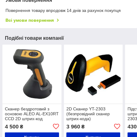
Умови повернення
Повернення товару впродовж 14 днів за рахунок покупця
Всі умови повернення
Подібні товари компанії
Сканер бездротовий з
2D Сканер YT-2303
Підс
основою ALEO AL-EX10RT
(безпровідний сканер
штри
CCD 2D штрих-код
штрих-кода)
230
4 500
3 960
430
₴
₴