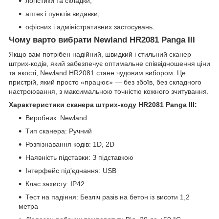
логістики та складки;
аптек і пунктів видавки;
офісних і адміністративних застосувань.
Чому варто вибрати Newland HR2081 Panga III
Якщо вам потрібен надійний, швидкий і стильний сканер
штрих-кодів, який забезпечує оптимальне співвідношення ціни
та якості, Newland HR2081 стане чудовим вибором. Це
пристрій, який просто «працює» — без збоїв, без складного
настроювання, з максимальною точністю кожного зчитування.
Характеристики сканера штрих-коду HR2081 Panga III:
Виробник: Newland
Тип сканера: Ручний
Розпізнавання кодів: 1D, 2D
Наявність підставки: З підставкою
Інтерфейс під'єднання: USB
Клас захисту: IP42
Тест на падіння: Безліч разів на бетон із висоти 1,2
метра