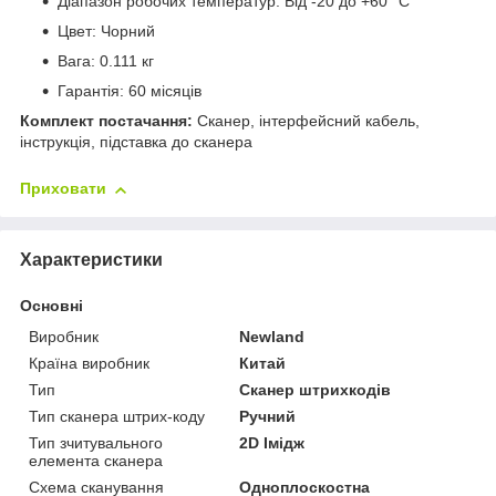
Діапазон робочих температур: Від -20 до +60 °C
Цвет: Чорний
Вага: 0.111 кг
Гарантія: 60 місяців
Комплект постачання:
Сканер, інтерфейсний кабель,
інструкція, підставка до сканера
Приховати
Характеристики
Основні
Виробник
Newland
Країна виробник
Китай
Тип
Сканер штрихкодів
Тип сканера штрих-коду
Ручний
Тип зчитувального
2D Імідж
елемента сканера
Схема сканування
Одноплоскостна