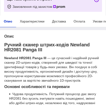
Замовлення під захистом
Опис
Характеристики
Доставка
Оплата
Умови п
Опис
Ручний сканер штрих-кодів Newland
HR2081 Panga III
Newland HR2081 Panga III
— це сучасний і надійний ручний
сканер 2D-штрих-кодів, створений для швидкої та точної
ідентифікації товарів у будь-яких умовах. Він поєднує в собі
високу продуктивність, ергономічний дизайн і доступну ціну,
пропонуючи користувачам можливості професійного 2D-
сканування за вартістю звичайного 1D-пристроїв.
Основні особливості та переваги
Чудова продуктивність. Потужний процесор дає змогу
HR2081 без зусиль зчитувати навіть пошкоджені, змінні
або дрібні штрих-коди, незалежно від того, надруковані