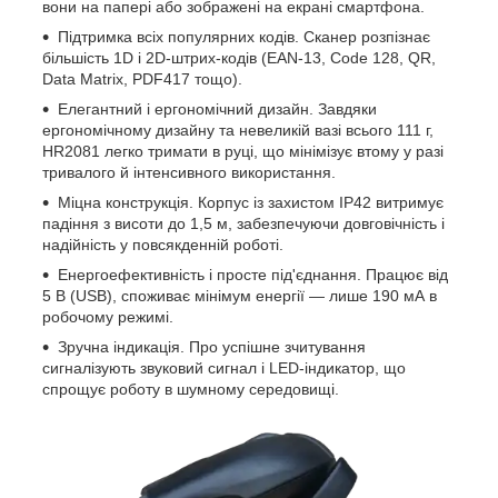
вони на папері або зображені на екрані смартфона.
Підтримка всіх популярних кодів. Сканер розпізнає
більшість 1D і 2D-штрих-кодів (EAN-13, Code 128, QR,
Data Matrix, PDF417 тощо).
Елегантний і ергономічний дизайн. Завдяки
ергономічному дизайну та невеликій вазі всього 111 г,
HR2081 легко тримати в руці, що мінімізує втому у разі
тривалого й інтенсивного використання.
Міцна конструкція. Корпус із захистом IP42 витримує
падіння з висоти до 1,5 м, забезпечуючи довговічність і
надійність у повсякденній роботі.
Енергоефективність і просте під'єднання. Працює від
5 В (USB), споживає мінімум енергії — лише 190 мА в
робочому режимі.
Зручна індикація. Про успішне зчитування
сигналізують звуковий сигнал і LED-індикатор, що
спрощує роботу в шумному середовищі.