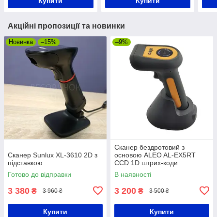
Купити
Купити
Акційні пропозиції та новинки
Новинка
–15%
–9%
Сканер бездротовий з
Сканер Sunlux XL-3610 2D з
основою ALEO AL-EX5RT
підставкою
CCD 1D штрих-коди
Готово до відправки
В наявності
3 380
3 200
₴
₴
3 960 ₴
3 500 ₴
Купити
Купити