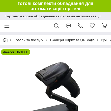
Готові комплекти обладнання для
автоматизації торгівлі
Торгово-касове обладнання та системи автоматизації
Товари та послуги
Сканери штрих та QR кодів
Ручні
Аналог HR1060