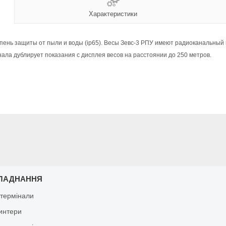
Характеристики
пень защиты от пыли и воды (ip65). Весы Зевс-3 РПУ имеют радиоканальный 
ала дублирует показания с дисплея весов на расстоянии до 250 метров.
ЛАДНАННЯ
 термінали
ринтери