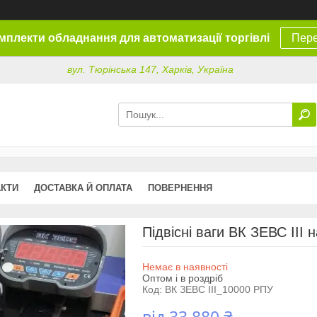
омплекти обладнання для автоматизації торгівлі
Пере
вул. Тюрінська 147, Харків, Україна
АКТИ
ДОСТАВКА Й ОПЛАТА
ПОВЕРНЕННЯ
Підвісні ваги ВК ЗЕВС III 
Немає в наявності
Оптом і в роздріб
Код:
ВК ЗЕВС III_10000 РПУ
від
33 880 ₴