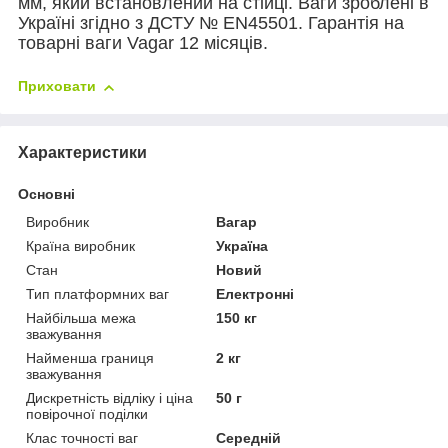
мм, який встановлений на стійці. Ваги зроблені в
Україні згідно з ДСТУ
№
EN45501. Гарантія на
товарні ваги Vagar 12 місяців.
Приховати
Характеристики
Основні
Виробник
Вагар
Країна виробник
Україна
Стан
Новий
Тип платформних ваг
Електронні
Найбільша межа
150 кг
зважування
Найменша границя
2 кг
зважування
Дискретність відліку і ціна
50 г
повірочної поділки
Клас точності ваг
Середній