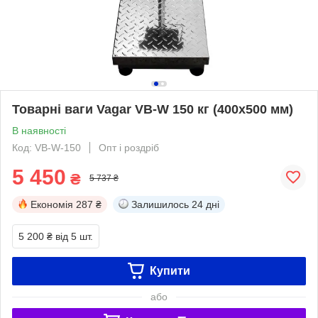
Товарні ваги Vagar VB-W 150 кг (400х500 мм)
В наявності
Код: VB-W-150
Опт і роздріб
5 450
₴
5 737 ₴
Економія
287 ₴
Залишилось
24 дні
5 200 ₴
від 5 шт.
Купити
або