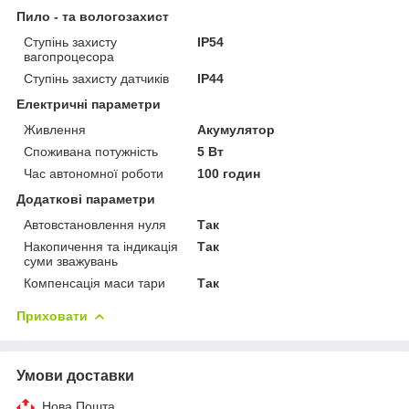
Пило - та вологозахист
Ступінь захисту
IP54
вагопроцесора
Ступінь захисту датчиків
IP44
Електричні параметри
Живлення
Акумулятор
Споживана потужність
5 Вт
Час автономної роботи
100 годин
Додаткові параметри
Автовстановлення нуля
Так
Накопичення та індикація
Так
суми зважувань
Компенсація маси тари
Так
Приховати
Умови доставки
Нова Пошта