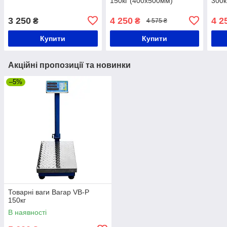
150кг (400х500мм)
300к
3 250
4 250
4 2
₴
₴
4 575 ₴
Купити
Купити
Акційні пропозиції та новинки
–5%
Товарні ваги Вагар VB-P
150кг
В наявності