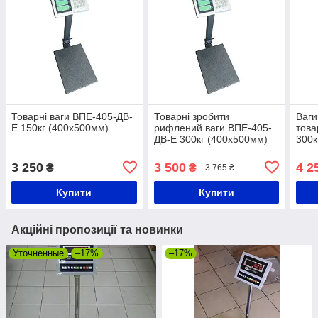
Товарні ваги ВПЕ-405-ДВ-
Товарні зробити
Ваги
Е 150кг (400х500мм)
рифлений ваги ВПЕ-405-
това
ДВ-Е 300кг (400х500мм)
300к
3 250
3 500
4 2
₴
₴
3 765 ₴
Купити
Купити
Акційні пропозиції та новинки
Уточненные
–17%
–17%