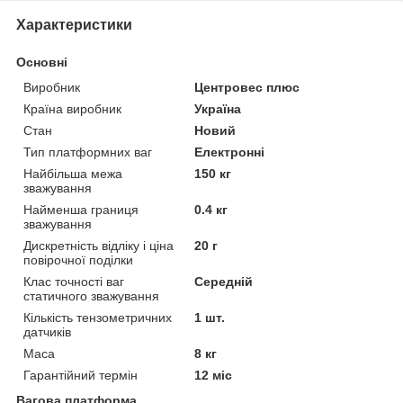
Характеристики
Основні
Виробник
Центровес плюс
Країна виробник
Україна
Стан
Новий
Тип платформних ваг
Електронні
Найбільша межа
150 кг
зважування
Найменша границя
0.4 кг
зважування
Дискретність відліку і ціна
20 г
повірочної поділки
Клас точності ваг
Середній
статичного зважування
Кількість тензометричних
1 шт.
датчиків
Маса
8 кг
Гарантійний термін
12 міс
Вагова платформа