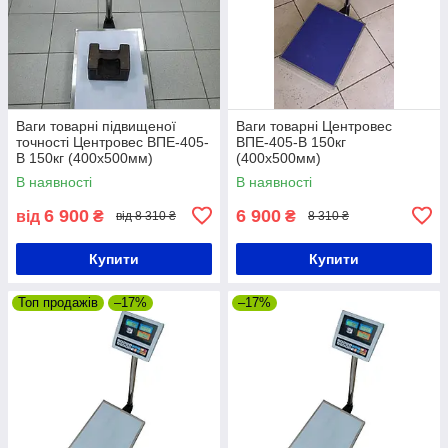
Ваги товарні підвищеної
Ваги товарні Центровес
точності Центровес ВПЕ-405-
ВПЕ-405-В 150кг
В 150кг (400х500мм)
(400х500мм)
В наявності
В наявності
6 900
6 900
від
₴
₴
від 8 310 ₴
8 310 ₴
Купити
Купити
Топ продажів
–17%
–17%