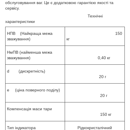
обслуговування ваг. Це є додатковою гарантією якості та
сервісу.
Технічні
характеристики
НПВ (Найкраща межа
150
зважування)
кг
НмПВ (найменша межа
зважування)
0,40 кг
d (дискретність)
20 г
e (ціна поверного поділу)
20 г
Компенсація маси тари
150 кг
Тип індикатора
Рідкокристалічний