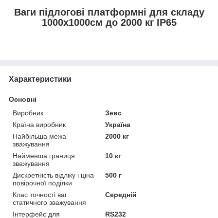
Ваги підлогові платформні для складу
1000х1000см до 2000 кг IP65
Характеристики
Основні
Виробник
Зевс
Країна виробник
Україна
Найбільша межа
2000 кг
зважування
Найменша границя
10 кг
зважування
Дискретність відліку і ціна
500 г
повірочної поділки
Клас точності ваг
Середній
статичного зважування
Інтерфейс для
RS232