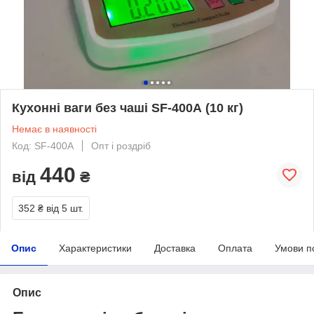
Кухонні ваги без чаші SF-400А (10 кг)
Немає в наявності
Код: SF-400А
Опт і роздріб
440
від
₴
352 ₴
від 5 шт.
Опис
Характеристики
Доставка
Оплата
Умови п
Опис