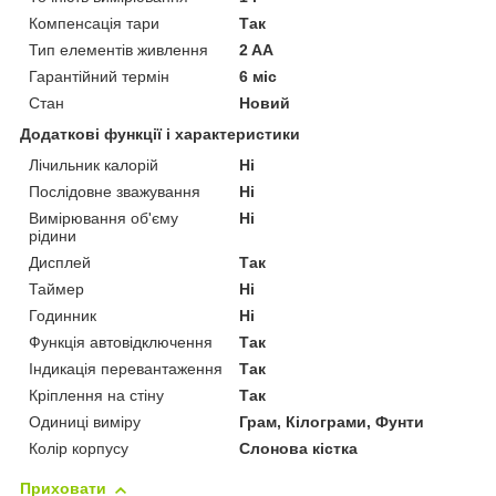
Компенсація тари
Так
Тип елементів живлення
2 AA
Гарантійний термін
6 міс
Стан
Новий
Додаткові функції і характеристики
Лічильник калорій
Ні
Послідовне зважування
Ні
Вимірювання об'єму
Ні
рідини
Дисплей
Так
Таймер
Ні
Годинник
Ні
Функція автовідключення
Так
Індикація перевантаження
Так
Кріплення на стіну
Так
Одиниці виміру
Грам, Кілограми, Фунти
Колір корпусу
Слонова кістка
Приховати