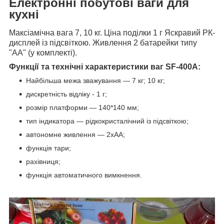
Електронні побутові ваги для
кухні
Максіамічна вага 7, 10 кг. Ціна поділки 1 г Яскравий РК-
дисплей із підсвіткою. Живлення 2 батарейки типу
"АА" (у комплекті).
Функції та технічні характеристики ваг SF-400А:
Найбільша межа зважування — 7 кг; 10 кг;
дискретність відліку - 1 г;
розмір платформи — 140*140 мм;
тип індикатора — рідкокристалічний із підсвіткою;
автономне живлення — 2хАА;
функція тари;
рахівниця;
функція автоматичного вимкнення.