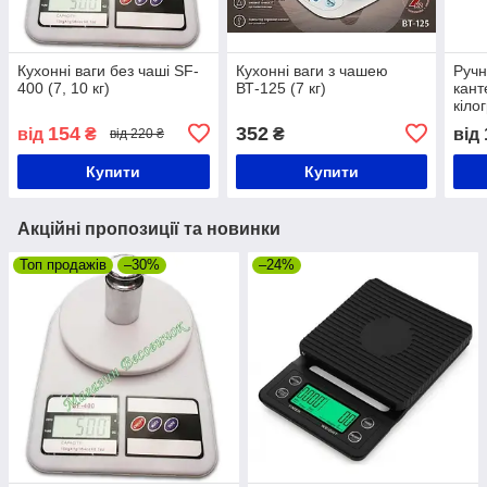
Кухонні ваги без чаші SF-
Кухонні ваги з чашею
Ручн
400 (7, 10 кг)
ВТ-125 (7 кг)
кант
кіло
154
352
від
₴
₴
від
від 220 ₴
Купити
Купити
Акційні пропозиції та новинки
Топ продажів
–30%
–24%