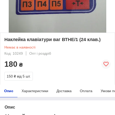
Наклейка клавіатури ваг ВТНЕ/1 (24 клав.)
Немає в наявності
Код: 10249
Опт і роздріб
180
₴
150 ₴
від 5 шт.
Опис
Характеристики
Доставка
Оплата
Умови п
Опис