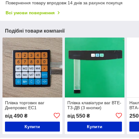
Повернення товару впродовж 14 днів за рахунок покупця
Всі умови повернення
Подібні товари компанії
Плівка торгових ваг
Плівка клавіатури ваг ВТЕ-
Накл
Днепровес EC1
Т3-ДВ (3 кнопки)
ВТА-
490
550
250
від
₴
від
₴
Купити
Купити