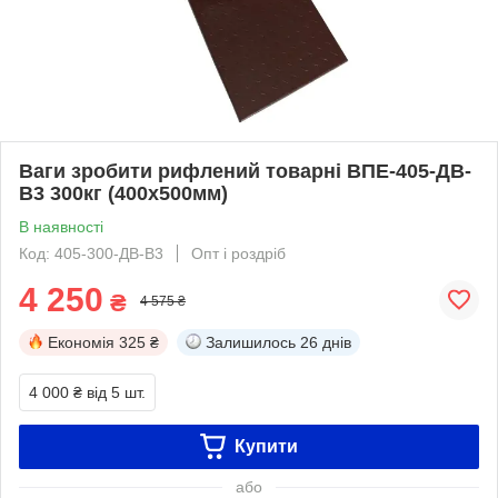
Ваги зробити рифлений товарні ВПЕ-405-ДВ-
В3 300кг (400х500мм)
В наявності
Код: 405-300-ДВ-В3
Опт і роздріб
4 250
₴
4 575 ₴
Економія
325 ₴
Залишилось
26 днів
4 000 ₴
від 5 шт.
Купити
або