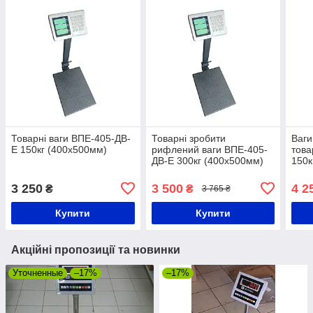
Товарні ваги ВПЕ-405-ДВ-
Товарні зробити
Ваги
Е 150кг (400х500мм)
рифлений ваги ВПЕ-405-
това
ДВ-Е 300кг (400х500мм)
150к
3 250
3 500
4 2
₴
₴
3 765 ₴
Купити
Купити
Акційні пропозиції та новинки
Уточненные
–17%
–17%