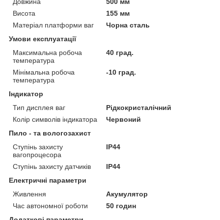
Довжина
500 мм
Висота
155 мм
Матеріал платформи ваг
Чорна сталь
Умови експлуатації
Максимальна робоча
40 град.
температура
Мінімальна робоча
-10 град.
температура
Індикатор
Тип дисплея ваг
Рідкокристалічний
Колір символів індикатора
Червоний
Пило - та вологозахист
Ступінь захисту
IP44
вагопроцесора
Ступінь захисту датчиків
IP44
Електричні параметри
Живлення
Акумулятор
Час автономної роботи
50 годин
Додаткові параметри