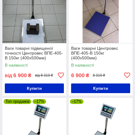
Ваги товарні підвищеної
Ваги товарні Центровес
точності Центровес ВПЕ-405-
ВПЕ-405-В 150кг
В 150кг (400х500мм)
(400х500мм)
В наявності
В наявності
6 900
6 900
від
₴
₴
від 8 310 ₴
8 310 ₴
Купити
Купити
Топ продажів
–17%
–17%