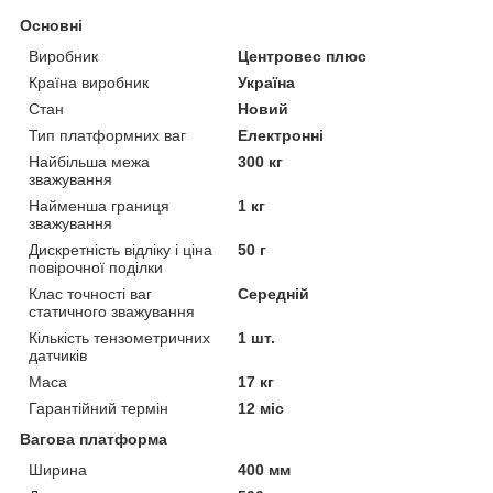
Основні
Виробник
Центровес плюс
Країна виробник
Україна
Стан
Новий
Тип платформних ваг
Електронні
Найбільша межа
300 кг
зважування
Найменша границя
1 кг
зважування
Дискретність відліку і ціна
50 г
повірочної поділки
Клас точності ваг
Середній
статичного зважування
Кількість тензометричних
1 шт.
датчиків
Маса
17 кг
Гарантійний термін
12 міс
Вагова платформа
Ширина
400 мм