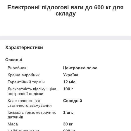
Електронні підлогові ваги до 600 кг для
складу
Характеристики
Основні
Виробник
Центровес плюс
Країна виробник
Україна
Гарантійний термін
12 міс
Дискретність відліку і ціна
100 г
повірочної поділки
Клас точності ваг
Середній
статичного зважування
Кількість тензометричних
1 шт.
датчиків
Маса
30 кг
Найбільша межа
600 кг