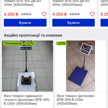
товарні ВПЕ-405-ДВ-В3
товарні ВПЕ-405-ДВ-В3
Цент
150кг (400х500мм)
300кг (400х500мм)
(400
4 250
4 250
6 2
₴
₴
4 575 ₴
4 575 ₴
Купити
Купити
Акційні пропозиції та новинки
Уточненные
–17%
–17%
Ваги товарні підвищеної
Ваги товарні Центровес
точності Центровес ВПЕ-405-
ВПЕ-405-В 150кг
В 150кг (400х500мм)
(400х500мм)