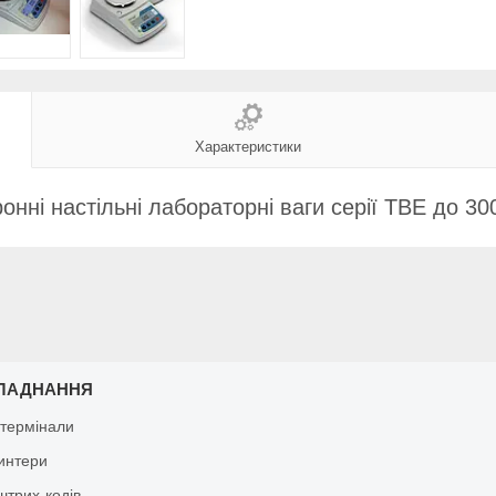
Характеристики
онні настільні лабораторні ваги серії ТВЕ до 3
ЛАДНАННЯ
 термінали
ринтери
штрих-кодів