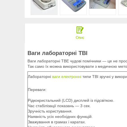
Опис
Ваги лабораторні ТВІ
Ваги лабораторні ТВE чудові помічники — це не просто
Так само їх можна використовувати з медичною мет
Лабораторні
ваги електронні
типи ТВІ зручні у викори
Переваги:
Рідкокристальний (LCD) дисплей із підсвіткою.
Час стабілізації показань — 3 сек.
Зручність користування.
Наявність усіх необхідних функцій.
Зважування в грамах і каратах.