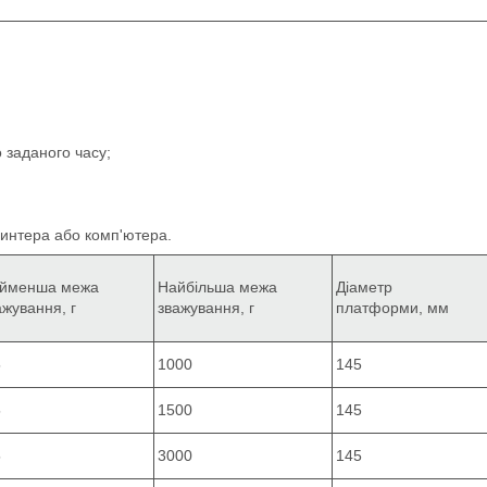
 заданого часу;
ринтера або комп'ютера.
йменша межа
Найбільша межа
Діаметр
ажування, г
зважування, г
платформи, мм
5
1000
145
5
1500
145
5
3000
145