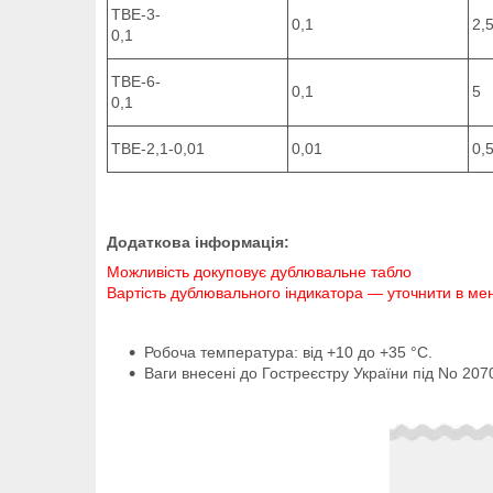
ТВЕ-3-
0,1
2,
0,1
ТВЕ-6-
0,1
5
0,1
ТВЕ-2,1-0,01
0,01
0,
Додаткова інформація:
Можливість докуповує дублювальне табло
Вартість дублювального індикатора — уточнити в м
Робоча температура: від +10 до +35 °C.
Ваги внесені до Гостреєстру України під No 207