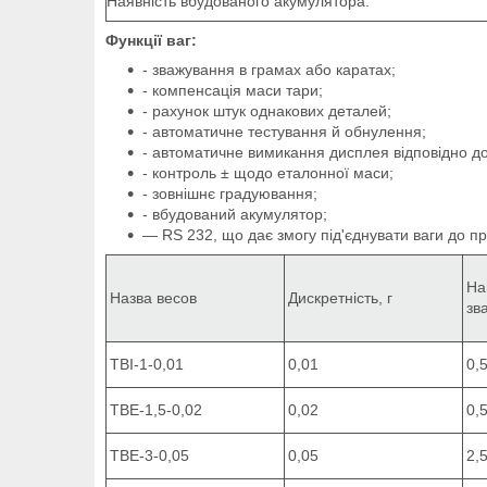
Наявність вбудованого акумулятора.
Функції ваг:
- зважування в грамах або каратах;
- компенсація маси тари;
- рахунок штук однакових деталей;
- автоматичне тестування й обнулення;
- автоматичне вимикання дисплея відповідно до
- контроль ± щодо еталонної маси;
- зовнішнє градуювання;
- вбудований акумулятор;
— RS 232, що дає змогу під'єднувати ваги до п
На
Назва весов
Дискретність, г
зв
ТВІ-1-0,01
0,01
0,
ТВЕ-1,5-0,02
0,02
0,
ТВЕ-3-0,05
0,05
2,