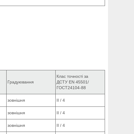
Клас точності за
Градуювання
ДСТУ EN 45501/
ГОСТ24104-88
зовнішня
ІІ / 4
зовнішня
ІІ / 4
зовнішня
ІІ / 4