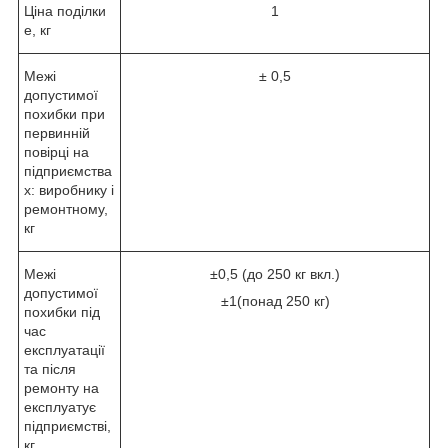
Ціна поділки
1
е, кг
Межі
± 0,5
допустимої
похибки при
первинній
повірці на
підприємства
х: виробнику і
ремонтному,
кг
Межі
±0,5 (до 250 кг вкл.)
допустимої
±1(понад 250 кг)
похибки під
час
експлуатації
та після
ремонту на
експлуатує
підприємстві,
кг