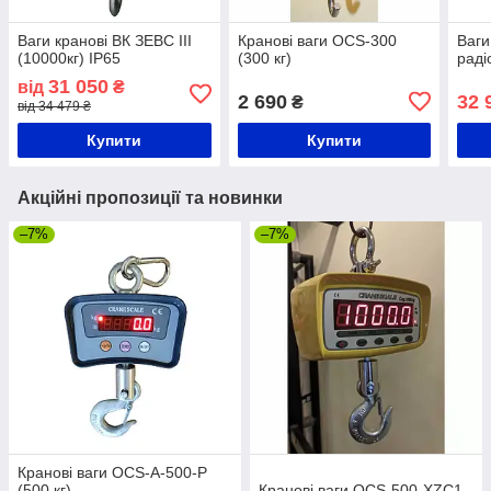
Ваги кранові ВК ЗЕВС III
Кранові ваги OCS-300
Ваги
(10000кг) IP65
(300 кг)
раді
31 050
від
₴
2 690
32 
₴
від 34 479 ₴
Купити
Купити
Акційні пропозиції та новинки
–7%
–7%
Кранові ваги OCS-A-500-P
(500 кг)
Кранові ваги OCS-500-XZC1