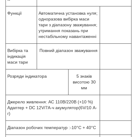
Функції
Автоматична установка нуля;
одноразова вибірка маси
тари з діапазону зважування;
утримання показань при
нестабільному навантаженні
Вибірка та
Повний діапазон зважування
індикація
маси тари
Розряди індикатора
5 знаків
висотою 30
мм
Джерело живлення: AC 110В/220В (
+
10 %)
Адаптер + DC 12V/7A-ч акумулятор(6V/10 А-
г)
Діапазон робочих температур :-10°C + 40°C