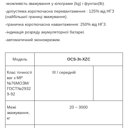
-можливість зважування у кілограми (kg) і фунтах(lb).
-допустима короткочасна перевантаження : 125% від НГЗ
(найбільшої границі зважування).
-гранична короткочасна навантаження: 250% від НГЗ.
-індикація розряду акумуляторної батареї.
-автоматичний экономрежим.
Модель
OCS-3t-XZC
Клас точності
III / середній
ваг з МР
№76МОЗМ/
ГОСТ№2932
9-92
Межі
20 ~ 3000
зважування,
кг