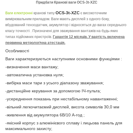
Придбати Кранові ваги OCS-3t-XZC
OCS-3t-XZC
Ваги електронні
кранові типу
є високоточним
вимірювальним приладом. Ваги мають дисплей з одного боку,
вбудований тензодатчик, акумулятор і відносяться до вагах середнього
класу точності . Призначені для зважування вантажів на будь-яких
типах підйомних пристроїв.
Гарантія 12 місяців. У вартість включена
первинна метрологічна атестація.
Особливості
Ваги характеризуються наступними основними функціями :
-визначення маси вантажу;
-автоматична установка нуля;
-вибірка маси тари з усього діапазону зважування;
-дистанційне керування за допомогою ІЧ-пульта;
-усереднення показань при нестабільному навантаженні;
-вільний легкочитаємий дисплей, висота символів 30,0 мм
-живлення від акумулятора 6В/10 А-год ;
-якісний корпус з алюмінієвого сплаву і лицьова панель для
максимального захисту;