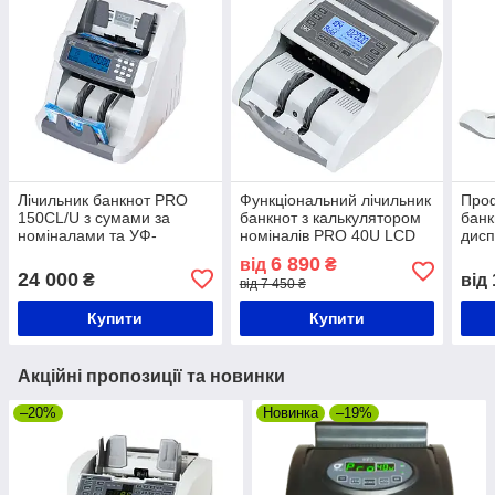
Лічильник банкнот PRO
Функціональний лічильник
Проф
150CL/U з сумами за
банкнот з калькулятором
банк
номіналами та УФ-
номіналів PRO 40U LCD
дисп
декцією
(1200 банкн/хв)
PRO 
6 890
від
₴
24 000
₴
від
від 7 450 ₴
Купити
Купити
Акційні пропозиції та новинки
–20%
Новинка
–19%