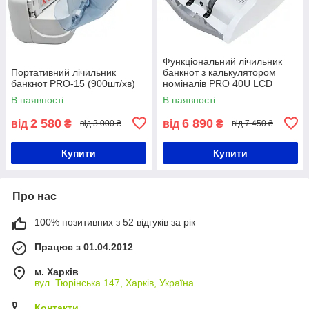
Функціональний лічильник
Портативний лічильник
банкнот з калькулятором
банкнот PRO-15 (900шт/хв)
номіналів PRO 40U LCD
(1200 банкн/хв)
В наявності
В наявності
2 580
6 890
від
₴
від
₴
від 3 000 ₴
від 7 450 ₴
Купити
Купити
Про нас
100% позитивних з 52 відгуків за рік
Працює з 01.04.2012
м. Харків
вул. Тюрінська 147, Харків, Україна
Контакти