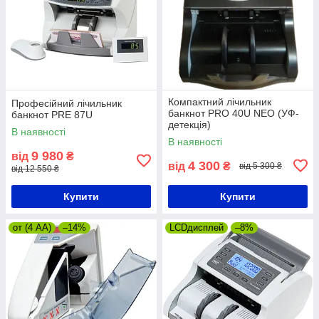
Компактний лічильник
Професійний лічильник
банкнот PRO 40U NEO (УФ-
банкнот PRE 87U
детекція)
В наявності
В наявності
9 980
від
₴
4 300
від
₴
від 5 300 ₴
від 12 550 ₴
Купити
Купити
от (4 АА)
–14%
LCDдисплей
–8%