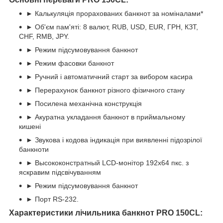
► Калькуляція прорахованих банкнот за номіналами*
► Об'єм пам'яті: 8 валют, RUB, USD, EUR, ГРН, КЗТ,
CHF, RMB, JPY.
► Режим підсумовування банкнот
► Режим фасовки банкнот
► Ручний і автоматичний старт за вибором касира
► Перерахунок банкнот різного фізичного стану
► Посилена механічна конструкція
► Акуратна укладання банкнот в приймальному
кишені
► Звукова і кодова індикація при виявленні підозрілої
банкноти
► Высококонстратный LCD-монітор 192х64 пкс. з
яскравим підсвічуванням
► Режим підсумовування банкнот
► Порт RS-232.
Характеристики лічильника банкнот PRO 150CL: