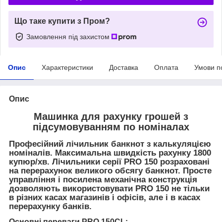
Що таке купити з Пром?
Замовлення під захистом
Опис
Характеристики
Доставка
Оплата
Умови п
Опис
Машинка для рахунку грошей з
підсумовуванням по номіналах
Професійний лічильник банкнот з калькуляцією
номіналів. Максимальна швидкість рахунку 1800
купюр/хв. Лічильники серії PRO 150 розраховані
на перерахунок великого обсягу банкнот. Просте
управління і посилена механічна конструкція
дозволяють використовувати PRO 150 не тільки
в різних касах магазинів і офісів, але і в касах
перерахунку банків.
Основні переваги PRO 150CL: