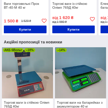
Ваги торговельні Прок
Торгові ваги із стійкою
Елeк
ВТ-40-М 40 кг
Олімп 769Д 40кг
бaтa
1 620
від
₴
від
1 500
₴
1 520 ₴
від 1 980 ₴
від 1
Купити
Купити
Акційні пропозиції та новинки
АКБ 6Вольт
–18%
–14%
Торгові ваги із стійкою Олімп
Тoргoві ваги на бaтapeйкaх з
769Д 40кг
акумулятором 40 кг