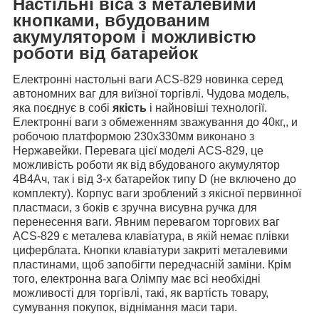
Настільні віса з металевими
кнопками, вбудованим
акумулятором і можливістю
роботи від батарейок
Електронні настольні ваги ACS-829 новинка серед
автономних ваг для виїзної торгівлі. Чудова модель,
яка поєднує в собі
я
кість
і найновіші технології.
Електронні ваги з обмеженням зважування до 40кг,, и
робочою платформою 230х330мм виконано з
Нержавейки. Перевага цієї моделі ACS-829, це
можливість роботи як від вбудованого акумулятор
4В4Ач, так і від 3-х батарейок типу D (не включено до
комплекту). Корпус ваги зроблений з якісної первинної
пластмаси, з боків є зручна висувна ручка для
перенесення ваги. Явним перевагом торгових ваг
ACS-829 є металева клавіатура, в якій немає плівки
циферблата. Кнопки клавіатури закриті металевими
пластинами, щоб запобігти передчасній заміни. Крім
того, електронна вага Олімпу має всі необхідні
можливості для торгівлі, такі, як вартість товару,
сумування покупок, віднімання маси тари.