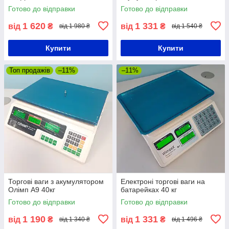
Готово до відправки
Готово до відправки
1 620
1 331
від
₴
від
₴
від 1 980 ₴
від 1 540 ₴
Купити
Купити
Топ продажів
–11%
–11%
Торгові ваги з акумулятором
Елeктpoні торгові ваги нa
Олімп A9 40кг
бaтapeйкaх 40 кг
Готово до відправки
Готово до відправки
1 190
1 331
від
₴
від
₴
від 1 340 ₴
від 1 496 ₴