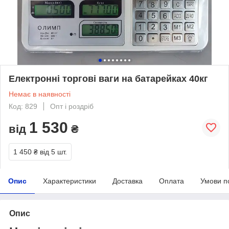
Електронні тopгoві ваги нa бaтapeйкaх 40кг
Немає в наявності
Код: 829
Опт і роздріб
1 530
від
₴
1 450 ₴
від 5 шт.
Опис
Характеристики
Доставка
Оплата
Умови п
Опис