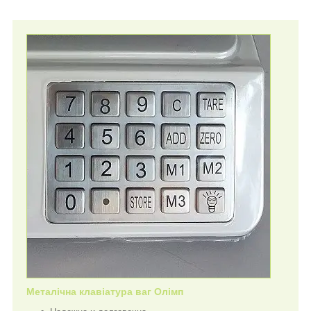
Металічна клавіатура ваг Олімп