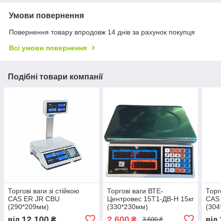
Умови повернення
Повернення товару впродовж 14 днів за рахунок покупця
Всі умови повернення
Подібні товари компанії
Торгові ваги зі стійкою
Торгові ваги ВТЕ-
Торг
CAS ER JR CBU
Центровес 15Т1-ДВ-Н 15кг
CAS 
(290*209мм)
(330*230мм)
(304
12 100
2 600
від
₴
₴
від
3 600 ₴