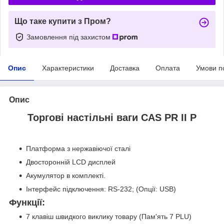
Що таке купити з Пром?
Замовлення під захистом
Опис
Характеристики
Доставка
Оплата
Умови п
Опис
Торгові настільні ваги CAS PR II Р
Платформа з нержавіючої сталі
Двосторонній LCD дисплей
Акумулятор в комплекті.
Інтерфейс підключення: RS-232; (Опції: USB)
Функції:
7 клавіш швидкого виклику товару (Пам'ять 7 PLU)