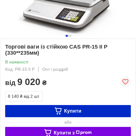
Торгові ваги із стійкою CAS PR-15 II Р
(330**235мм)
В наявності
Код: PR-15 II Р
Опт і роздріб
9 020
від
₴
8 140 ₴
від 2 шт.
Купити
або
Купити з