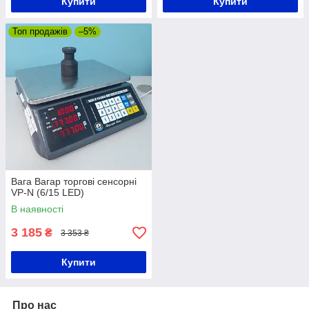
Купити
Купити
Топ продажів
–5%
Вага Вагар торгові сенсорні
VP-N (6/15 LED)
В наявності
3 185
₴
3 353 ₴
Купити
Про нас