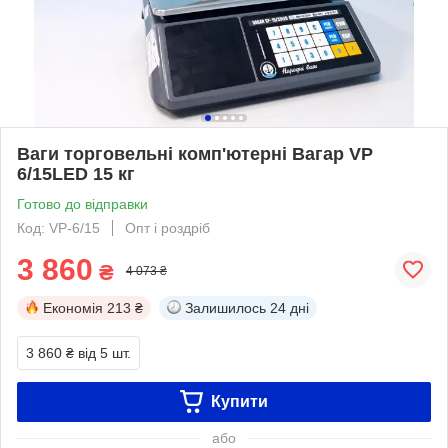
Ваги торговельні комп'ютерні Вагар VP
6/15LED 15 кг
Готово до відправки
Код: VP-6/15
Опт і роздріб
3 860
₴
4 073 ₴
Економія
213 ₴
Залишилось
24 дні
3 860 ₴
від 5 шт.
Купити
або