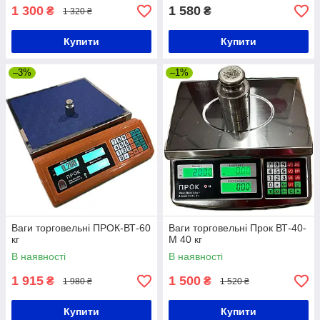
1 300
1 580
₴
₴
1 320 ₴
Купити
Купити
–3%
–1%
Ваги торговельні ПРОК-ВТ-60
Ваги торговельні Прок ВТ-40-
кг
М 40 кг
В наявності
В наявності
1 915
1 500
₴
₴
1 980 ₴
1 520 ₴
Купити
Купити