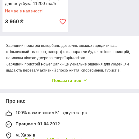
для ноутбука 11200 ma/h
Немає в наявності
3 960
₴
Зарядний пристрій
повербанк
, дозволяє швидко зарядити ваш
стільниковий телефон, плеєр, фотоапарат чи будь-яке інше пристрій,
не маючи ніякого джерела енергії крім світла.
Зарядний пристрій
Power Bank
- це унікальне рішення для людей, які
віддають перевагу активний спосіб життя: спортсменів, туристів,
альпіністів.
Показати все
Зарядний пристрій являє собою багатофункціональний аварійне
зарядний пристрій з вбудованої літій-іонної батареї, що дозволяє
віддавати накопичену енергію!
Про нас
За допомогою зарядного пристрою на сонячній батареї Ви можете
завжди і скрізь заряджати ваш мобільний телефон, цифровий
100% позитивних з 51 відгука за рік
фотоапарат, PDA, MP3, MP4-плеєр і іншу цифрову техніку.
Працює з 01.04.2012
м. Харків