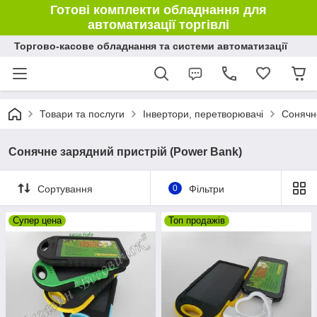
Готові комплекти обладнання для
автоматизації торгівлі
Торгово-касове обладнання та системи автоматизації
Товари та послуги
Інвертори, перетворювачі
Сонячн
Сонячне зарядний пристрій (Power Bank)
Сортування
0
Фільтри
Супер цена
Топ продажів