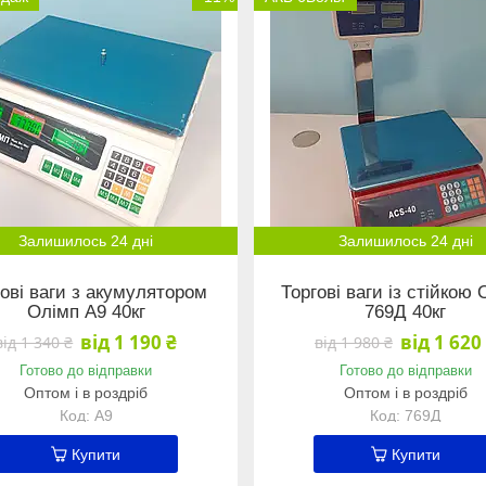
Залишилось 24 дні
Залишилось 24 дні
гові ваги з акумулятором
Торгові ваги із стійкою
Олімп A9 40кг
769Д 40кг
від 1 190 ₴
від 1 620
від 1 340 ₴
від 1 980 ₴
Готово до відправки
Готово до відправки
Оптом і в роздріб
Оптом і в роздріб
А9
769Д
Купити
Купити