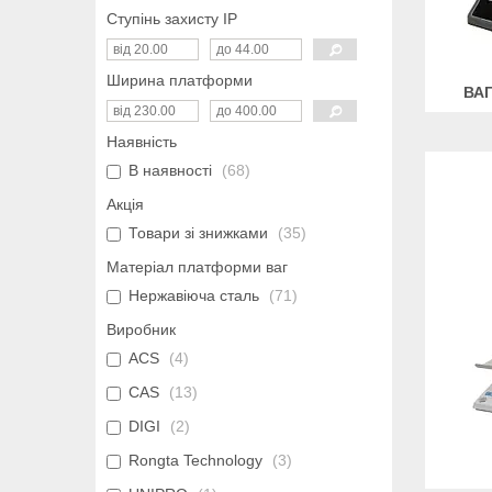
Ступінь захисту IP
Ширина платформи
ВАГ
Наявність
В наявності
68
Акція
Товари зі знижками
35
Матеріал платформи ваг
Нержавіюча сталь
71
Виробник
ACS
4
CAS
13
DIGI
2
Rongta Technology
3