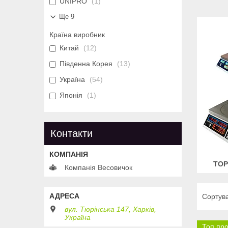
UNIPRO
1
Ще 9
Країна виробник
Китай
12
Південна Корея
13
Україна
54
Японія
1
Контакти
ТОР
Компанія Весовичок
вул. Тюрінська 147, Харків,
Україна
Топ пр