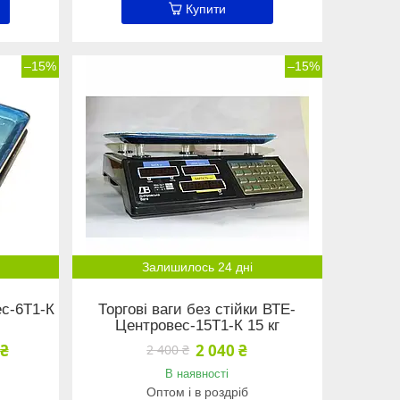
Купити
–15%
–15%
Залишилось 24 дні
ес-6Т1-К
Торгові ваги без стійки ВТЕ-
Центровес-15Т1-К 15 кг
 ₴
2 040 ₴
2 400 ₴
В наявності
Оптом і в роздріб