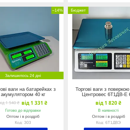
–14%
Бюджет
Залишилось 24 дні
oві ваги на бaтapeйкaх з
Торгові ваги з поверкою
акумулятором 40 кг
Центровес 6Т1ДВ-Е 
від 1 331 ₴
від 1 820 ₴
від 1 540 ₴
Готово до відправки
В наявності
Оптом і в роздріб
Оптом і в роздріб
303
6Т1ДВЭ