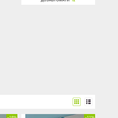
–18%
–11%