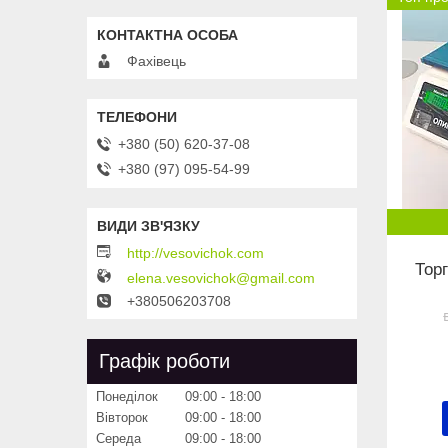
Фахівець
+380 (50) 620-37-08
+380 (97) 095-54-99
http://vesovichok.com
Тор
elena.vesovichok@gmail.com
+380506203708
Графік роботи
Понеділок
09:00
18:00
Вівторок
09:00
18:00
Середа
09:00
18:00