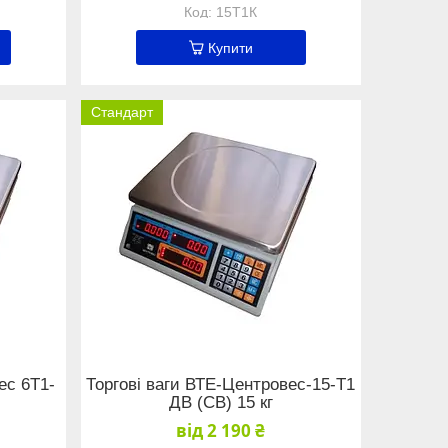
15Т1К
Купити
Стандарт
ес 6Т1-
Торгові ваги ВТЕ-Центровес-15-Т1
ДВ (СВ) 15 кг
від 2 190 ₴