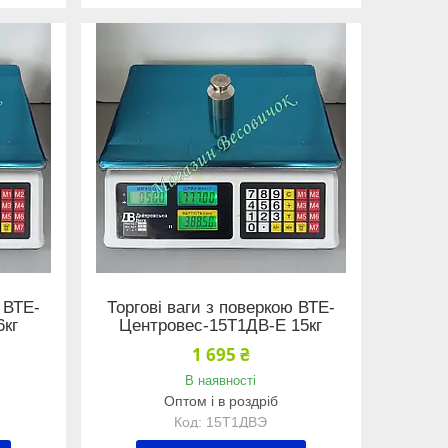
 ВТЕ-
Торгові ваги з поверкою ВТЕ-
6кг
Центровес-15Т1ДВ-Е 15кг
1 695 ₴
В наявності
Оптом і в роздріб
15Т1ДВЭ