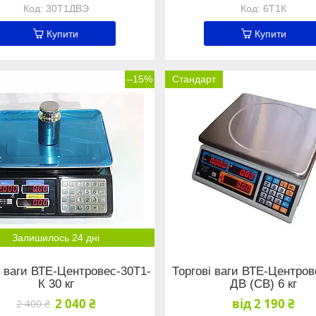
30Т1ДВЭ
6Т1К
Купити
Купити
–15%
Стандарт
Залишилось 24 дні
і ваги ВТЕ-Центровес-30Т1-
Торгові ваги ВТЕ-Центров
К 30 кг
ДВ (СВ) 6 кг
2 040 ₴
від 2 190 ₴
2 400 ₴