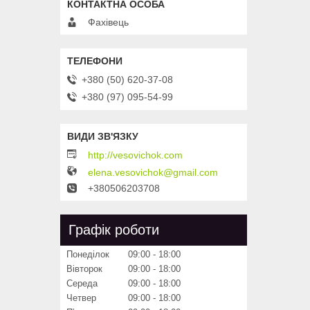
Фахівець
+380 (50) 620-37-08
+380 (97) 095-54-99
http://vesovichok.com
elena.vesovichok@gmail.com
+380506203708
Графік роботи
Понеділок
09:00
18:00
Вівторок
09:00
18:00
Середа
09:00
18:00
Четвер
09:00
18:00