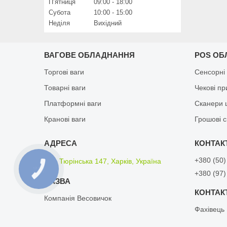
Пʼятниця
09:00
18:00
Субота
10:00
15:00
Неділя
Вихідний
ВАГОВЕ ОБЛАДНАННЯ
POS ОБ
Торгові ваги
Сенсорні
Товарні ваги
Чекові п
Платформні ваги
Сканери 
Кранові ваги
Грошові 
+380 (50)
вул. Тюрінська 147, Харків, Україна
КНОПКА
+380 (97)
ЗВ'ЯЗКУ
Компанія Весовичок
Фахівець