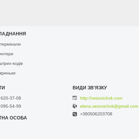
ЛАДНАННЯ
 термінали
ринтери
штрих-кодів
скриньки
 620-37-08
http://vesovichok.com
 095-54-99
elena.vesovichok@gmail.com
+380506203708