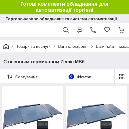
Готові комплекти обладнання для
автоматизації торгівлі
Торгово-касове обладнання та системи автоматизації
Товари та послуги
Ваги електронні
Ваги наїзні низь
С весовым терминалом Zemic MB6
Сортування
0
Фільтри