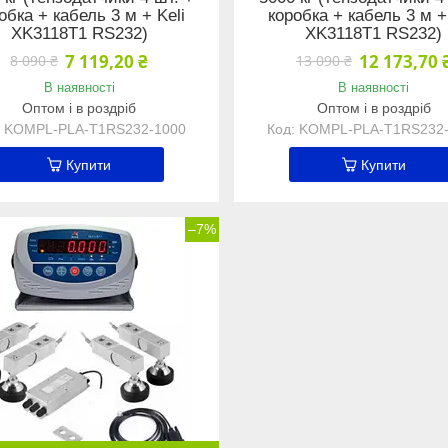
обка + кабель 3 м + Keli
коробка + кабель 3 м +
XK3118Т1 RS232)
XK3118Т1 RS232)
7 119,20 ₴
12 173,70 
8 090 ₴
13 090 ₴
В наявності
В наявності
Оптом і в роздріб
Оптом і в роздріб
KOMPL-PLA-Т1RS232-1000
KOMPL-PLA-Т1RS232-
Купити
Купити
–7%