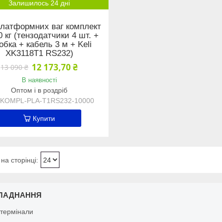
Залишилось 24 дні
латформних ваг комплект
 кг (тензодатчики 4 шт. +
обка + кабель 3 м + Keli
XK3118Т1 RS232)
12 173,70 ₴
13 090 ₴
В наявності
Оптом і в роздріб
KOMPL-PLA-Т1RS232-10000
Купити
ЛАДНАННЯ
 термінали