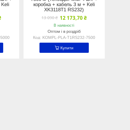
 Keli
коробка + кабель 3 м + Keli
XK3118Т1 RS232)
₴
12 173,70 ₴
13 090 ₴
В наявності
Оптом і в роздріб
5000
KOMPL-PLA-Т1RS232-7500
Купити