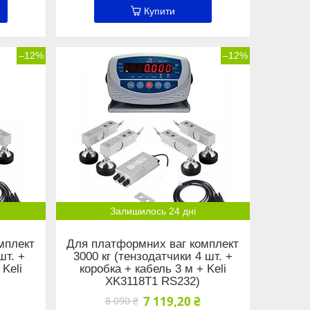
Купити
–12%
–12%
Залишилось 24 дні
мплект
Для платформних ваг комплект
шт. +
3000 кг (тензодатчики 4 шт. +
 Keli
коробка + кабель 3 м + Keli
XK3118Т1 RS232)
7 119,20 ₴
8 090 ₴