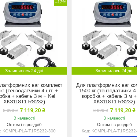
–12%
Залишилось 24 дні
Залишилось 24 дні
латформних ваг комплект
Для платформних ваг ко
 кг (тензодатчики 4 шт. +
1500 кг (тензодатчики 4
обка + кабель 3 м + Keli
коробка + кабель 3 м +
XK3118Т1 RS232)
XK3118Т1 RS232)
7 119,20 ₴
7 119,20 ₴
8 090 ₴
8 090 ₴
В наявності
В наявності
Оптом і в роздріб
Оптом і в роздріб
KOMPL-PLA-Т1RS232-300
KOMPL-PLA-Т1RS232-