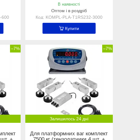
В наявності
Оптом і в роздріб
-600
KOMPL-PLA-Т1RS232-3000
Купити
–7%
–7%
Залишилось 24 дні
мплект
Для платформних ваг комплект
 шт. +
7500 кг (тензодатчики 4 шт. +