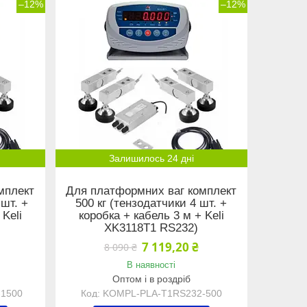
–12%
–12%
Залишилось 24 дні
мплект
Для платформних ваг комплект
 шт. +
500 кг (тензодатчики 4 шт. +
 Keli
коробка + кабель 3 м + Keli
XK3118Т1 RS232)
7 119,20 ₴
8 090 ₴
В наявності
Оптом і в роздріб
1500
KOMPL-PLA-Т1RS232-500