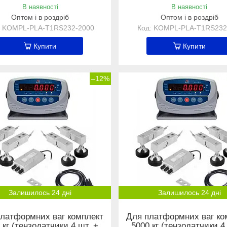
В наявності
В наявності
Оптом і в роздріб
Оптом і в роздріб
KOMPL-PLA-Т1RS232-2000
KOMPL-PLA-Т1RS232
Купити
Купити
–12%
Залишилось 24 дні
Залишилось 24 дні
латформних ваг комплект
Для платформних ваг ко
 кг (тензодатчики 4 шт. +
5000 кг (тензодатчики 4