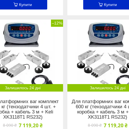
Купити
Купити
–12%
Залишилось 24 дні
Залишилось 24 дні
латформних ваг комплект
Для платформних ваг ко
 кг (тензодатчики 4 шт. +
600 кг (тензодатчики 4 
обка + кабель 3 м + Keli
коробка + кабель 3 м +
XK3118Т1 RS232)
XK3118Т1 RS232)
7 119,20 ₴
7 119,20 ₴
8 090 ₴
8 090 ₴