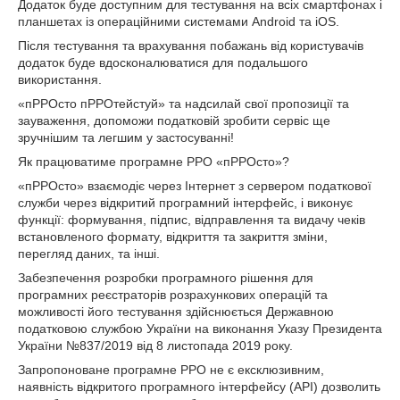
Додаток буде доступним для тестування на всіх смартфонах і
планшетах із операційними системами Android та iOS.
Після тестування та врахування побажань від користувачів
додаток буде вдосконалюватися для подальшого
використання.
«пРРОсто пРРОтейстуй» та надсилай свої пропозиції та
зауваження, допоможи податковій зробити сервіс ще
зручнішим та легшим у застосуванні!
Як працюватиме програмне РРО «пРРОсто»?
«пРРОсто» взаємодіє через Інтернет з сервером податкової
служби через відкритий програмний інтерфейс, і виконує
функції: формування, підпис, відправлення та видачу чеків
встановленого формату, відкриття та закриття зміни,
перегляд даних, та інші.
Забезпечення розробки програмного рішення для
програмних реєстраторів розрахункових операцій та
можливості його тестування здійснюється Державною
податковою службою України на виконання Указу Президента
України №837/2019 від 8 листопада 2019 року.
Запропоноване програмне РРО не є ексклюзивним,
наявність відкритого програмного інтерфейсу (API) дозволить