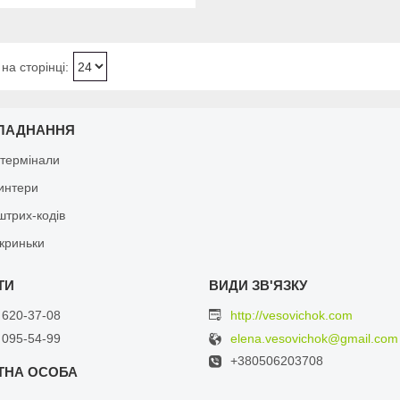
ЛАДНАННЯ
 термінали
ринтери
штрих-кодів
скриньки
 620-37-08
http://vesovichok.com
 095-54-99
elena.vesovichok@gmail.com
+380506203708