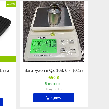
–24%
1 г) з
Ваги кухонні QZ-168, 6 кг (0.1г)
650 ₴
В наявності
5918
Купити