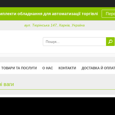
омплекти обладнання для автоматизації торгівлі
Пере
вул. Тюрінська 147, Харків, Україна
ТОВАРИ ТА ПОСЛУГИ
О НАС
КОНТАКТИ
ДОСТАВКА Й ОПЛА
і ваги