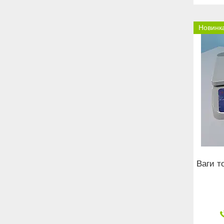
Новинк
Ваги то