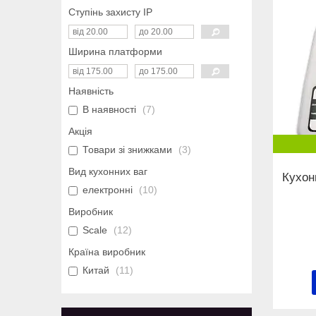
Ступінь захисту IP
Ширина платформи
Наявність
В наявності
7
Акція
Товари зі знижками
3
Вид кухонних ваг
Кухонн
електронні
10
Виробник
Scale
12
Країна виробник
Китай
11