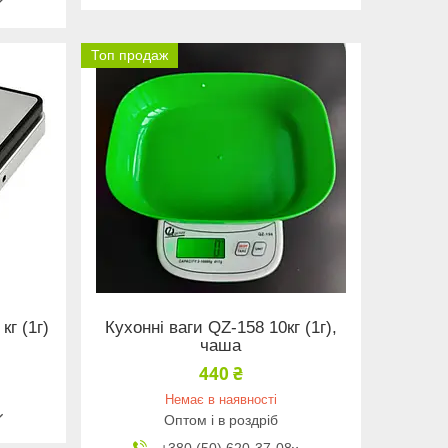
Топ продаж
кг (1г)
Кухонні ваги QZ-158 10кг (1г),
чаша
440 ₴
Немає в наявності
Оптом і в роздріб