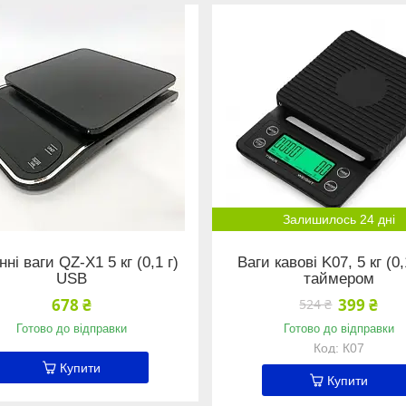
Залишилось 24 дні
ні ваги QZ-X1 5 кг (0,1 г)
Ваги кавові K07, 5 кг (0,
USB
таймером
678 ₴
399 ₴
524 ₴
Готово до відправки
Готово до відправки
К07
Купити
Купити