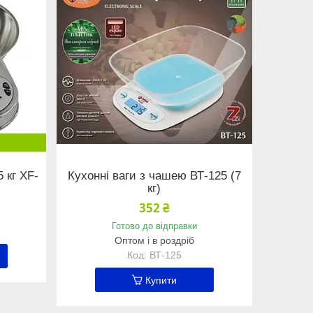
 кг XF-
Кухонні ваги з чашею ВТ-125 (7
кг)
352 ₴
Готово до відправки
Оптом і в роздріб
ВТ-125
Купити