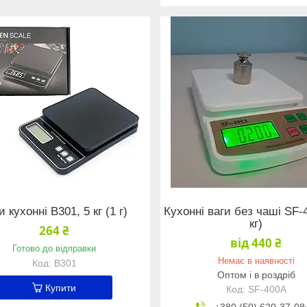
и кухонні B301, 5 кг (1 г)
Кухонні ваги без чаші SF-
кг)
264 ₴
від 440 ₴
Готово до відправки
Немає в наявності
B301
Оптом і в роздріб
Купити
SF-400А
+380 (50) 620-37-08