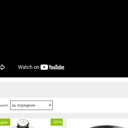
одаж
–30%