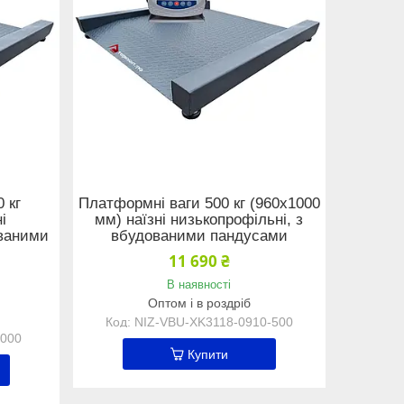
 кг
Платформні ваги 500 кг (960х1000
і
мм) наїзні низькопрофільні, з
ованими
вбудованими пандусами
11 690 ₴
В наявності
Оптом і в роздріб
NIZ-VBU-XK3118-0910-500
1000
Купити