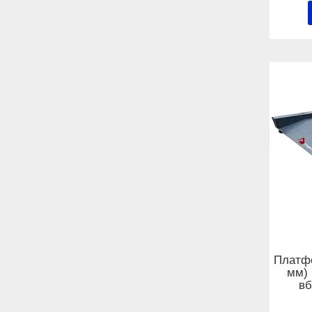
Платфо
мм) 
вб