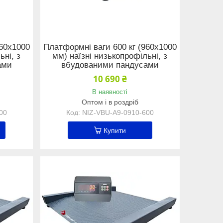
960х1000
Платформні ваги 600 кг (960х1000
ьні, з
мм) наїзні низькопрофільні, з
ами
вбудованими пандусами
10 690 ₴
В наявності
Оптом і в роздріб
00
NIZ-VBU-A9-0910-600
Купити