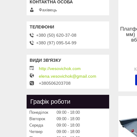
Фахівець
Платфо
мм) 
+380 (50) 620-37-08
вб
+380 (97) 095-54-99
http://vesovichok.com
elena.vesovichok@gmail.com
+380506203708
Графік роботи
Понеділок
09:00
18:00
Вівторок
09:00
18:00
Середа
09:00
18:00
Четвер
09:00
18:00