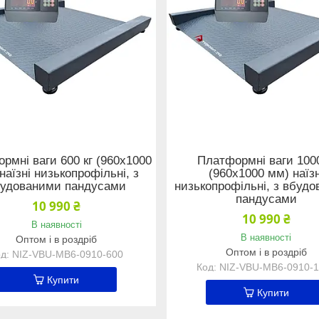
рмні ваги 600 кг (960х1000
Платформні ваги 1000
наїзні низькопрофільні, з
(960х1000 мм) наїзн
удованими пандусами
низькопрофільні, з вбуд
пандусами
10 990 ₴
10 990 ₴
В наявності
В наявності
Оптом і в роздріб
Оптом і в роздріб
NIZ-VBU-MB6-0910-600
NIZ-VBU-MB6-0910-
Купити
Купити