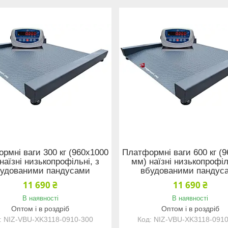
рмні ваги 300 кг (960х1000
Платформні ваги 600 кг (
наїзні низькопрофільні, з
мм) наїзні низькопрофіл
удованими пандусами
вбудованими пандус
11 690 ₴
11 690 ₴
В наявності
В наявності
Оптом і в роздріб
Оптом і в роздріб
NIZ-VBU-XK3118-0910-300
NIZ-VBU-XK3118-0910