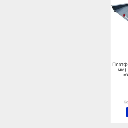
Платфо
мм) 
вб