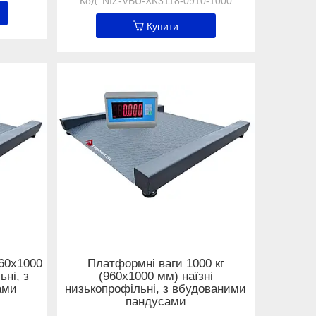
NIZ-VBU-XK3118-0910-1000
Купити
960х1000
Платформні ваги 1000 кг
ьні, з
(960х1000 мм) наїзні
ами
низькопрофільні, з вбудованими
пандусами