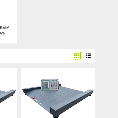
ОВЫМ
A9-