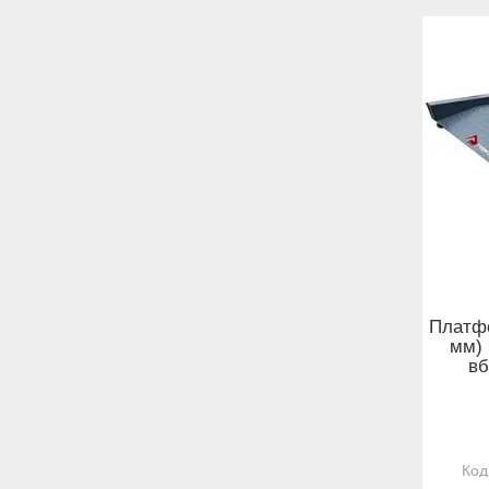
Платфо
мм) 
вб