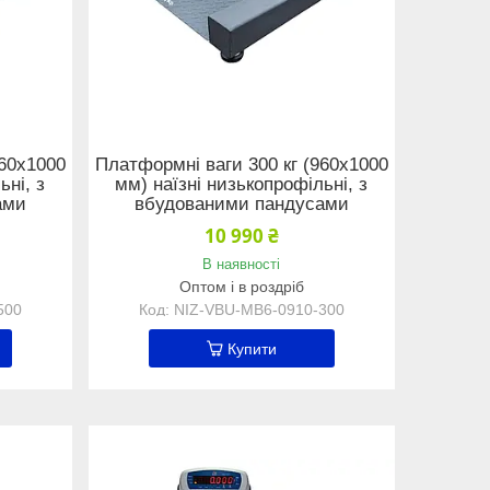
960х1000
Платформні ваги 300 кг (960х1000
ьні, з
мм) наїзні низькопрофільні, з
ами
вбудованими пандусами
10 990 ₴
В наявності
Оптом і в роздріб
500
NIZ-VBU-MB6-0910-300
Купити