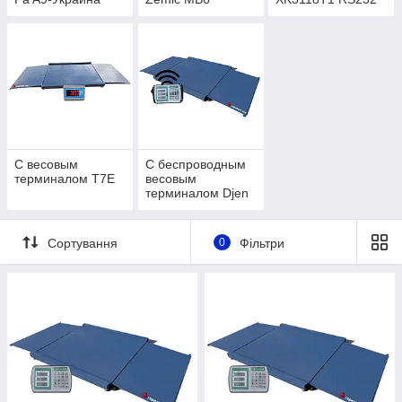
С весовым
С беспроводным
терминалом T7E
весовым
терминалом Djen
Fa A9-Украина
Сортування
0
Фільтри