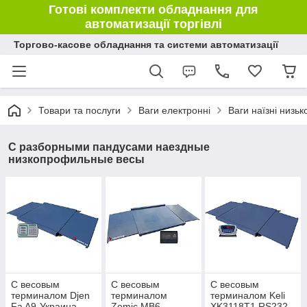
Готові комплекти обладнання для
автоматизації торгівлі
Торгово-касове обладнання та системи автоматизації
Товари та послуги
Ваги електронні
Ваги наїзні низь
С разборными пандусами наездные
низкопрофильные весы
С весовым
С весовым
С весовым
терминалом Djen
терминалом
терминалом Keli
Fa A9-Украина
Zemic MB6
XK3118Т1 RS232