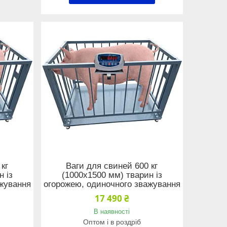
 кг
Ваги для свиней 600 кг
н із
(1000x1500 мм) тварин із
ажування
огорожею, одиночного зважування
17 490 ₴
В наявності
Оптом і в роздріб