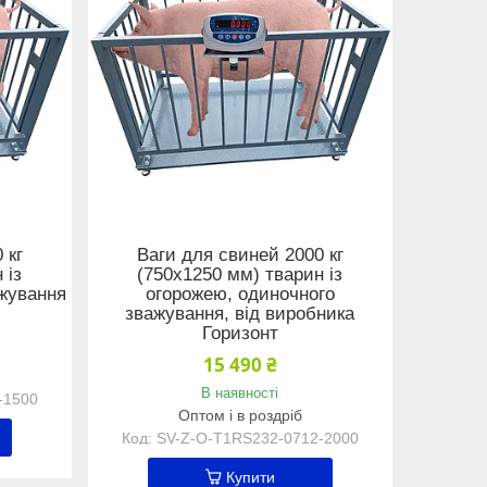
 кг
Ваги для свиней 2000 кг
 із
(750x1250 мм) тварин із
ажування
огорожею, одиночного
зважування, від виробника
Горизонт
15 490 ₴
В наявності
-1500
Оптом і в роздріб
SV-Z-O-Т1RS232-0712-2000
Купити