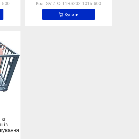
5-500
SV-Z-O-Т1RS232-1015-600
Купити
 кг
н із
ажування