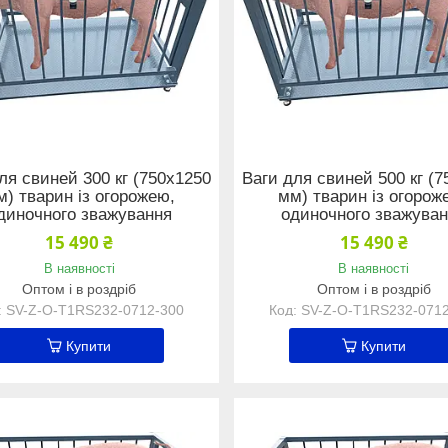
ля свиней 300 кг (750x1250
Ваги для свиней 500 кг (
м) тварин із огорожею,
мм) тварин із огорож
диночного зважування
одиночного зважува
15 490 ₴
15 490 ₴
В наявності
В наявності
Оптом і в роздріб
Оптом і в роздріб
SV-Z-O-Т1RS232-0712-300
SV-Z-O-Т1RS232-071
Купити
Купити