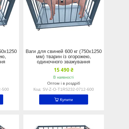
750x1250
Ваги для свиней 600 кг (750x1250
ею,
мм) тварин із огорожею,
ння
одиночного зважування
15 490 ₴
В наявності
Оптом і в роздріб
2-500
SV-Z-O-Т1RS232-0712-600
Купити