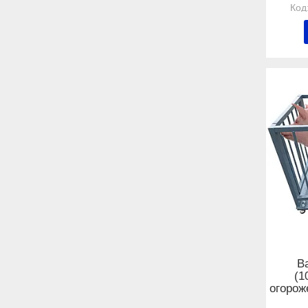
В
(1
огорож