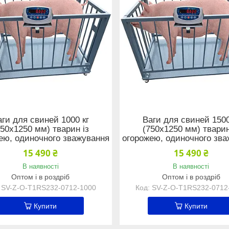
аги для свиней 1000 кг
Ваги для свиней 1500
750x1250 мм) тварин із
(750x1250 мм) тварин
ею, одиночного зважування
огорожею, одиночного зв
15 490 ₴
15 490 ₴
В наявності
В наявності
Оптом і в роздріб
Оптом і в роздріб
SV-Z-O-Т1RS232-0712-1000
SV-Z-O-Т1RS232-0712
Купити
Купити